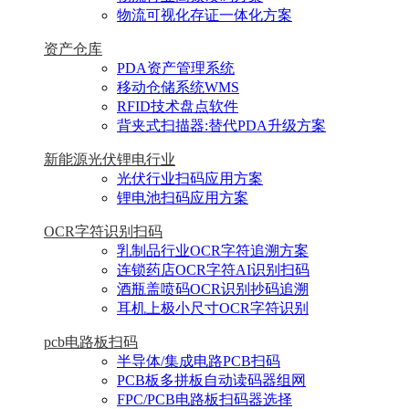
物流可视化存证一体化方案
资产仓库
PDA资产管理系统
移动仓储系统WMS
RFID技术盘点软件
背夹式扫描器:替代PDA升级方案
新能源光伏锂电行业
光伏行业扫码应用方案
锂电池扫码应用方案
OCR字符识别扫码
乳制品行业OCR字符追溯方案
连锁药店OCR字符AI识别扫码
酒瓶盖喷码OCR识别抄码追溯
耳机上极小尺寸OCR字符识别
pcb电路板扫码
半导体/集成电路PCB扫码
PCB板多拼板自动读码器组网
FPC/PCB电路板扫码器选择