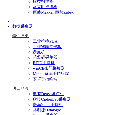
欣技扫描枪
富立叶扫描枪
巨盛Mexxen|巨普Zebex
|
数据采集器
特性归类
工业抗摔PDA
工业物联网平板
盘点机
药监码采集器
RFID手持机
winCE条码采集器
Mobile系统手持终端
安卓手持终端
进口品牌
电装Denso盘点机
欣技CipherLab采集器
斑马Zebra手持机
得利捷Datalogic