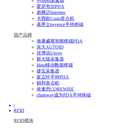
Symbol采集器
霍尼韦尔PDA
易腾迈Intermec
卡西欧Casio盘点机
基恩士keyence手持终端
国产品牌
海康威视智能终端PDA
东大AUTOID
优博讯Urovo
新大陆采集器
Idata移动数据终端
捷宝采集器
富立叶手持PDA
销邦盘点机
肯麦思COREWISE
chainway成为PDA手持终端
|
RFID
RFID模块