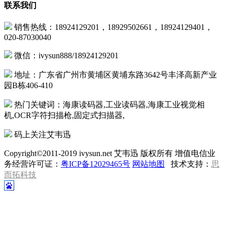
联系我们
销售热线：18924129201，18929502661，18924129401，
020-87030040
微信：ivysun888/18924129201
地址：广东省广州市黄埔区黄埔东路3642号丰泽高新产业
园B栋406-410
热门关键词：海康读码器,工业读码器,海康工业视觉相
机,OCR字符扫描枪,固定式扫描器,
码上关注艾韦迅
Copyright©2011-2019 ivysun.net 艾韦迅 版权所有 增值电信业
务经营许可证：
粤ICP备12029465号
网站地图
技术支持：
思
而拓科技