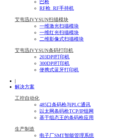
巴枪
RF枪_RF手持机
艾韦迅IVYSUN扫描模块
一维激光扫描模块
一维红光扫描模块
二维影像式扫描模块
艾韦迅IVYSUN条码打印机
203DPI打印机
300DPI打印机
便携式蓝牙打印机
|
解决方案
工控自动化
485口条码枪与PLC通讯
以太网条码枪TCP/IP组网
基于组态王的条码枪应用
生产制造
电子厂SMT智能管理系统