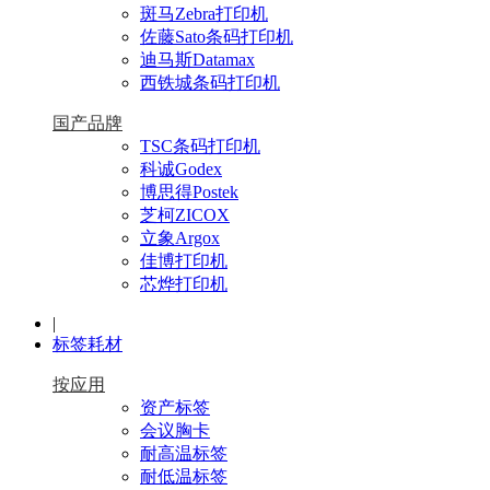
斑马Zebra打印机
佐藤Sato条码打印机
迪马斯Datamax
西铁城条码打印机
国产品牌
TSC条码打印机
科诚Godex
博思得Postek
芝柯ZICOX
立象Argox
佳博打印机
芯烨打印机
|
标签耗材
按应用
资产标签
会议胸卡
耐高温标签
耐低温标签