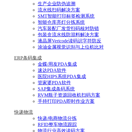
生产企业防伪追溯
流水线扫码解决方案
SMT智能打印标签检测系统
智能仓库亮灯分拣系统
汽车装配厂发货扫码核对防错
包装盒流水线防混料解决方案
液晶屏Vericode读码识字符防反
涂油金属视觉识别与上位机比对
ERP条码集成
金蝶/用友PDA集成
速达PDA软件
医院HIPS系统PDA集成
管家婆PDA软件
SAP集成条码系统
RVM瓶子资源回收机扫码方案
手持打印PDA即时作业方案
快递物流
快递/电商物流分拣
RFID整车物流跟踪
物流行业高效读码方案