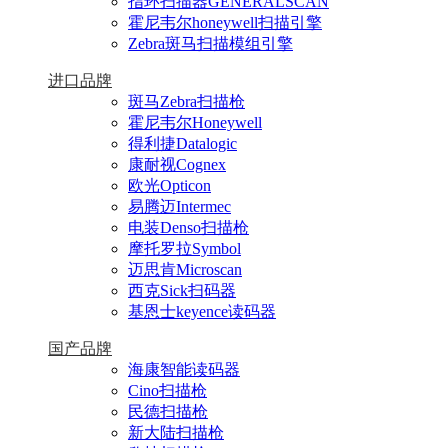
指环扫描器GENERALSCAN
霍尼韦尔honeywell扫描引擎
Zebra斑马扫描模组引擎
进口品牌
斑马Zebra扫描枪
霍尼韦尔Honeywell
得利捷Datalogic
康耐视Cognex
欧光Opticon
易腾迈Intermec
电装Denso扫描枪
摩托罗拉Symbol
迈思肯Microscan
西克Sick扫码器
基恩士keyence读码器
国产品牌
海康智能读码器
Cino扫描枪
民德扫描枪
新大陆扫描枪