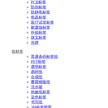
PCB标签
防伪标签
防静电标签
电器标签
医疗试管标签
耐腐蚀标签
外箱标签
珠宝标签
吊牌
按材质
普通条码标签纸
PET标签
透明标签
易碎纸
合成纸
覆膜铜版纸
洗水唛
热敏纸标签
染色标签
书写纸
3M标签胶带