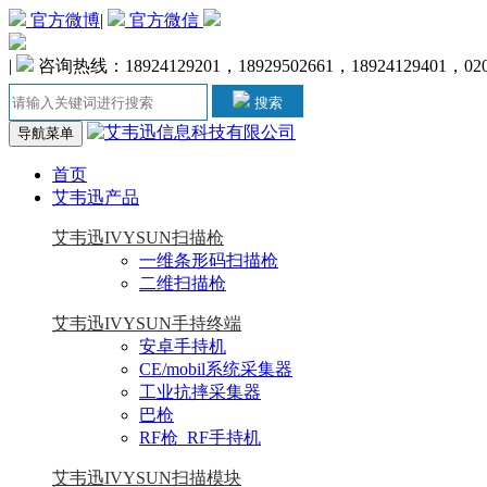
官方微博
|
官方微信
|
咨询热线：18924129201，18929502661，18924129401，020-
搜索
导航菜单
首页
艾韦迅产品
艾韦迅IVYSUN扫描枪
一维条形码扫描枪
二维扫描枪
艾韦迅IVYSUN手持终端
安卓手持机
CE/mobil系统采集器
工业抗摔采集器
巴枪
RF枪_RF手持机
艾韦迅IVYSUN扫描模块