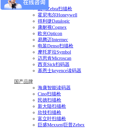
进口品牌
斑马Zebra扫描枪
霍尼韦尔Honeywell
得利捷Datalogic
康耐视Cognex
欧光Opticon
易腾迈Intermec
电装Denso扫描枪
摩托罗拉Symbol
迈思肯Microscan
西克Sick扫码器
基恩士keyence读码器
国产品牌
海康智能读码器
Cino扫描枪
民德扫描枪
新大陆扫描枪
欣技扫描枪
富立叶扫描枪
巨盛Mexxen|巨普Zebex