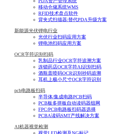
PDA资产管理系统
移动仓储系统WMS
RFID技术盘点软件
背夹式扫描器:替代PDA升级方案
新能源光伏锂电行业
光伏行业扫码应用方案
锂电池扫码应用方案
OCR字符识别扫码
乳制品行业OCR字符追溯方案
连锁药店OCR字符AI识别扫码
酒瓶盖喷码OCR识别抄码追溯
耳机上极小尺寸OCR字符识别
pcb电路板扫码
半导体/集成电路PCB扫码
PCB板多拼板自动读码器组网
FPC/PCB电路板扫码器选择
PCBA读码SMT产线解决方案
AI机器视觉检测
视觉LED检测及NG标记