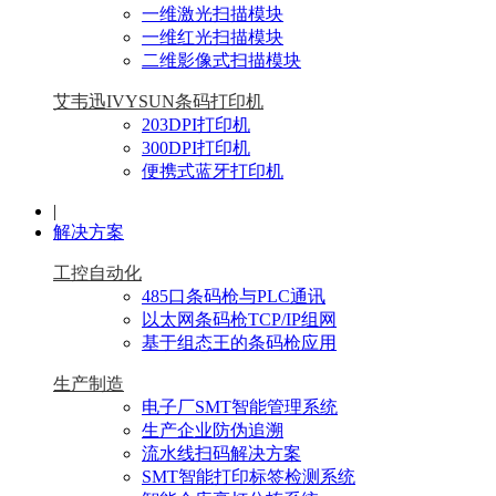
一维激光扫描模块
一维红光扫描模块
二维影像式扫描模块
艾韦迅IVYSUN条码打印机
203DPI打印机
300DPI打印机
便携式蓝牙打印机
|
解决方案
工控自动化
485口条码枪与PLC通讯
以太网条码枪TCP/IP组网
基于组态王的条码枪应用
生产制造
电子厂SMT智能管理系统
生产企业防伪追溯
流水线扫码解决方案
SMT智能打印标签检测系统