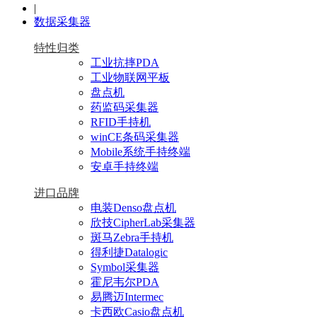
|
数据采集器
特性归类
工业抗摔PDA
工业物联网平板
盘点机
药监码采集器
RFID手持机
winCE条码采集器
Mobile系统手持终端
安卓手持终端
进口品牌
电装Denso盘点机
欣技CipherLab采集器
斑马Zebra手持机
得利捷Datalogic
Symbol采集器
霍尼韦尔PDA
易腾迈Intermec
卡西欧Casio盘点机