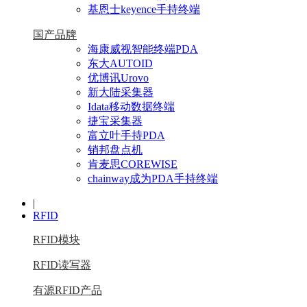
基恩士keyence手持终端
国产品牌
海康威视智能终端PDA
东大AUTOID
优博讯Urovo
新大陆采集器
Idata移动数据终端
捷宝采集器
富立叶手持PDA
销邦盘点机
肯麦思COREWISE
chainway成为PDA手持终端
|
RFID
RFID模块
RFID读写器
有源RFID产品