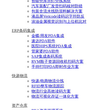
智能仓库亮灯分拣系统
汽车装配厂发货扫码核对防错
包装盒流水线防混料解决方案
液晶屏Vericode读码识字符防反
涂油金属视觉识别与上位机比对
ERP条码集成
金蝶/用友PDA集成
速达PDA软件
医院HIPS系统PDA集成
管家婆PDA软件
SAP集成条码系统
RVM瓶子资源回收机扫码方案
手持打印PDA即时作业方案
快递物流
快递/电商物流分拣
RFID整车物流跟踪
物流行业高效读码方案
物流可视化存证一体化方案
资产仓库