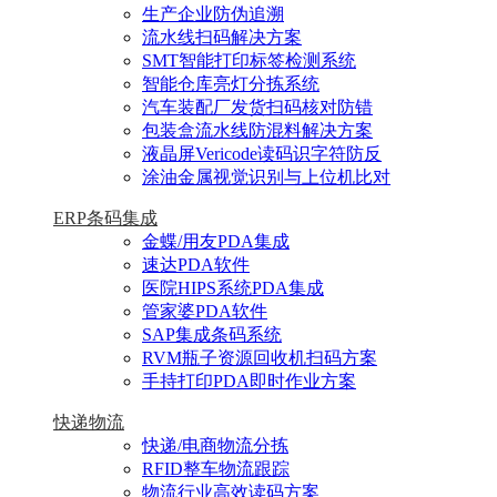
生产企业防伪追溯
流水线扫码解决方案
SMT智能打印标签检测系统
智能仓库亮灯分拣系统
汽车装配厂发货扫码核对防错
包装盒流水线防混料解决方案
液晶屏Vericode读码识字符防反
涂油金属视觉识别与上位机比对
ERP条码集成
金蝶/用友PDA集成
速达PDA软件
医院HIPS系统PDA集成
管家婆PDA软件
SAP集成条码系统
RVM瓶子资源回收机扫码方案
手持打印PDA即时作业方案
快递物流
快递/电商物流分拣
RFID整车物流跟踪
物流行业高效读码方案