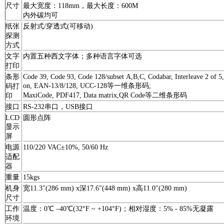
尺寸
最大宽度：118mm，最大长度：600M
内外碳均可
纸张
反射式/穿透式(可移动)
探测
方式
文字
内置五种西文字体；多种语言字体可选
打印
条形
Code 39, Code 93, Code 128/subset A,B,C, Codabar, Interleave 2 of 
on, EAN-13/8/128, UCC-128等一维条形码;
码打
MaxiCode, PDF417, Data matrix,QR Code等二维条形码
印
接口
RS-232串口，USB接口
LCD
圆形点阵
显示
屏
电源
110/220 VAC±10%, 50/60 Hz
适配
器
重量
15kgs
机身
宽11.3″(286 mm) x深17.6″(448 mm) x高11.0″(280 mm)
尺寸
工作
温度：0℃ –40℃(32°F ~ +104°F)；相对湿度：5% - 85%无凝露
环境