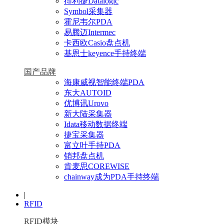
得利捷Datalogic
Symbol采集器
霍尼韦尔PDA
易腾迈Intermec
卡西欧Casio盘点机
基恩士keyence手持终端
国产品牌
海康威视智能终端PDA
东大AUTOID
优博讯Urovo
新大陆采集器
Idata移动数据终端
捷宝采集器
富立叶手持PDA
销邦盘点机
肯麦思COREWISE
chainway成为PDA手持终端
|
RFID
RFID模块