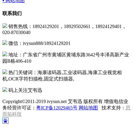
▪ 网站地图
联系我们
销售热线：18924129201，18929502661，18924129401，
020-87030040
微信：ivysun888/18924129201
地址：广东省广州市黄埔区黄埔东路3642号丰泽高新产业
园B栋406-410
热门关键词：海康读码器,工业读码器,海康工业视觉相
机,OCR字符扫描枪,固定式扫描器,
码上关注艾韦迅
Copyright©2011-2019 ivysun.net 艾韦迅 版权所有 增值电信业
务经营许可证：
粤ICP备12029465号
网站地图
技术支持：
思
而拓科技