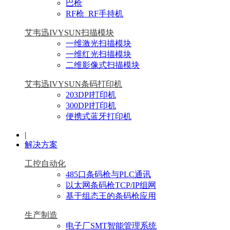
巴枪
RF枪_RF手持机
艾韦迅IVYSUN扫描模块
一维激光扫描模块
一维红光扫描模块
二维影像式扫描模块
艾韦迅IVYSUN条码打印机
203DPI打印机
300DPI打印机
便携式蓝牙打印机
|
解决方案
工控自动化
485口条码枪与PLC通讯
以太网条码枪TCP/IP组网
基于组态王的条码枪应用
生产制造
电子厂SMT智能管理系统