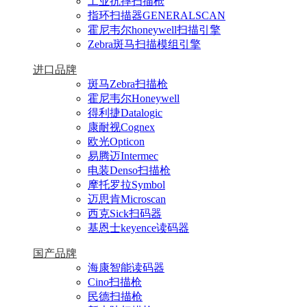
工业抗摔扫描枪
指环扫描器GENERALSCAN
霍尼韦尔honeywell扫描引擎
Zebra斑马扫描模组引擎
进口品牌
斑马Zebra扫描枪
霍尼韦尔Honeywell
得利捷Datalogic
康耐视Cognex
欧光Opticon
易腾迈Intermec
电装Denso扫描枪
摩托罗拉Symbol
迈思肯Microscan
西克Sick扫码器
基恩士keyence读码器
国产品牌
海康智能读码器
Cino扫描枪
民德扫描枪