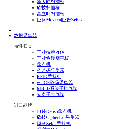
新大陆扫描枪
欣技扫描枪
富立叶扫描枪
巨盛Mexxen|巨普Zebex
|
数据采集器
特性归类
工业抗摔PDA
工业物联网平板
盘点机
药监码采集器
RFID手持机
winCE条码采集器
Mobile系统手持终端
安卓手持终端
进口品牌
电装Denso盘点机
欣技CipherLab采集器
斑马Zebra手持机