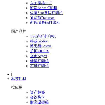
东芝泰格TEC
斑马Zebra打印机
佐藤Sato条码打印机
迪马斯Datamax
西铁城条码打印机
国产品牌
TSC条码打印机
科诚Godex
博思得Postek
芝柯ZICOX
立象Argox
佳博打印机
芯烨打印机
|
标签耗材
按应用
资产标签
会议胸卡
耐高温标签