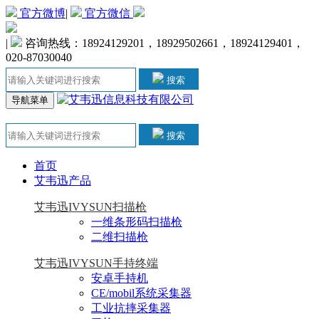
官方微博
|
官方微信
|
咨询热线：18924129201，18929502661，18924129401，
020-87030040
搜索
导航菜单
搜索
首页
艾韦迅产品
艾韦迅IVYSUN扫描枪
一维条形码扫描枪
二维扫描枪
艾韦迅IVYSUN手持终端
安卓手持机
CE/mobil系统采集器
工业抗摔采集器