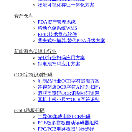
物流可视化存证一体化方案
资产仓库
PDA资产管理系统
移动仓储系统WMS
RFID技术盘点软件
背夹式扫描器:替代PDA升级方案
新能源光伏锂电行业
光伏行业扫码应用方案
锂电池扫码应用方案
OCR字符识别扫码
乳制品行业OCR字符追溯方案
连锁药店OCR字符AI识别扫码
酒瓶盖喷码OCR识别抄码追溯
耳机上极小尺寸OCR字符识别
pcb电路板扫码
半导体/集成电路PCB扫码
PCB板多拼板自动读码器组网
FPC/PCB电路板扫码器选择