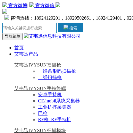
官方微博
|
官方微信
|
咨询热线：18924129201，18929502661，18924129401，020-
搜索
导航菜单
首页
艾韦迅产品
艾韦迅IVYSUN扫描枪
一维条形码扫描枪
二维扫描枪
艾韦迅IVYSUN手持终端
安卓手持机
CE/mobil系统采集器
工业抗摔采集器
巴枪
RF枪_RF手持机
艾韦迅IVYSUN扫描模块