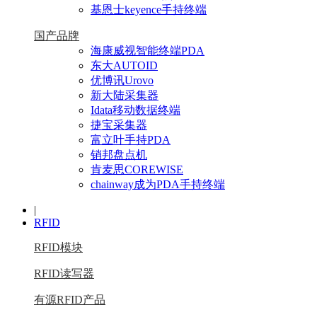
基恩士keyence手持终端
国产品牌
海康威视智能终端PDA
东大AUTOID
优博讯Urovo
新大陆采集器
Idata移动数据终端
捷宝采集器
富立叶手持PDA
销邦盘点机
肯麦思COREWISE
chainway成为PDA手持终端
|
RFID
RFID模块
RFID读写器
有源RFID产品