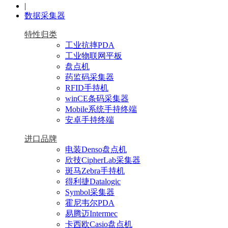
|
数据采集器
特性归类
工业抗摔PDA
工业物联网平板
盘点机
药监码采集器
RFID手持机
winCE条码采集器
Mobile系统手持终端
安卓手持终端
进口品牌
电装Denso盘点机
欣技CipherLab采集器
斑马Zebra手持机
得利捷Datalogic
Symbol采集器
霍尼韦尔PDA
易腾迈Intermec
卡西欧Casio盘点机