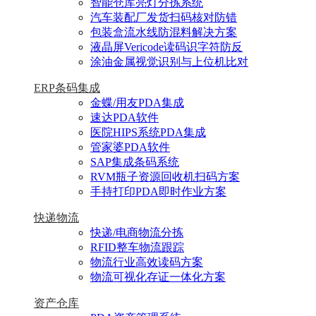
智能仓库亮灯分拣系统
汽车装配厂发货扫码核对防错
包装盒流水线防混料解决方案
液晶屏Vericode读码识字符防反
涂油金属视觉识别与上位机比对
ERP条码集成
金蝶/用友PDA集成
速达PDA软件
医院HIPS系统PDA集成
管家婆PDA软件
SAP集成条码系统
RVM瓶子资源回收机扫码方案
手持打印PDA即时作业方案
快递物流
快递/电商物流分拣
RFID整车物流跟踪
物流行业高效读码方案
物流可视化存证一体化方案
资产仓库