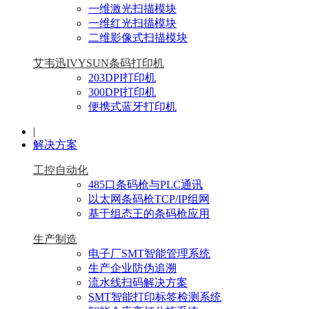
一维激光扫描模块
一维红光扫描模块
二维影像式扫描模块
艾韦迅IVYSUN条码打印机
203DPI打印机
300DPI打印机
便携式蓝牙打印机
|
解决方案
工控自动化
485口条码枪与PLC通讯
以太网条码枪TCP/IP组网
基于组态王的条码枪应用
生产制造
电子厂SMT智能管理系统
生产企业防伪追溯
流水线扫码解决方案
SMT智能打印标签检测系统