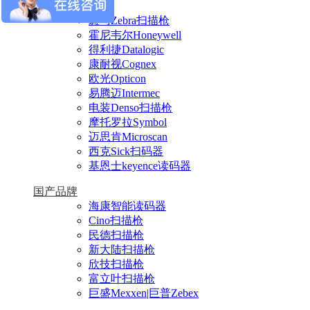
进口品牌
斑马Zebra扫描枪
霍尼韦尔Honeywell
得利捷Datalogic
康耐视Cognex
欧光Opticon
易腾迈Intermec
电装Denso扫描枪
摩托罗拉Symbol
迈思肯Microscan
西克Sick扫码器
基恩士keyence读码器
国产品牌
海康智能读码器
Cino扫描枪
民德扫描枪
新大陆扫描枪
欣技扫描枪
富立叶扫描枪
巨盛Mexxen|巨普Zebex