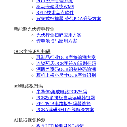
PDA资产管理系统
移动仓储系统WMS
RFID技术盘点软件
背夹式扫描器:替代PDA升级方案
新能源光伏锂电行业
光伏行业扫码应用方案
锂电池扫码应用方案
OCR字符识别扫码
乳制品行业OCR字符追溯方案
连锁药店OCR字符AI识别扫码
酒瓶盖喷码OCR识别抄码追溯
耳机上极小尺寸OCR字符识别
pcb电路板扫码
半导体/集成电路PCB扫码
PCB板多拼板自动读码器组网
FPC/PCB电路板扫码器选择
PCBA读码SMT产线解决方案
AI机器视觉检测
视觉LED检测及NG标记