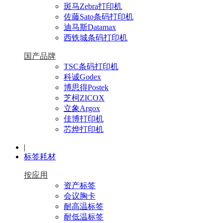
斑马Zebra打印机
佐藤Sato条码打印机
迪马斯Datamax
西铁城条码打印机
国产品牌
TSC条码打印机
科诚Godex
博思得Postek
芝柯ZICOX
立象Argox
佳博打印机
芯烨打印机
|
标签耗材
按应用
资产标签
会议胸卡
耐高温标签
耐低温标签