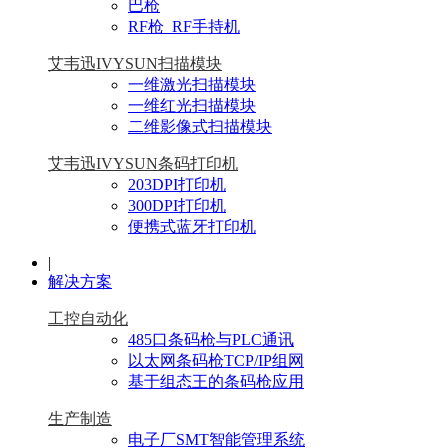
巴枪
RF枪_RF手持机
艾韦迅IVYSUN扫描模块
一维激光扫描模块
一维红光扫描模块
二维影像式扫描模块
艾韦迅IVYSUN条码打印机
203DPI打印机
300DPI打印机
便携式蓝牙打印机
|
解决方案
工控自动化
485口条码枪与PLC通讯
以太网条码枪TCP/IP组网
基于组态王的条码枪应用
生产制造
电子厂SMT智能管理系统