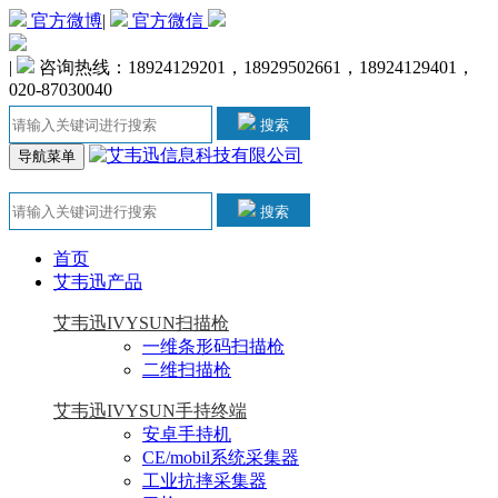
官方微博
|
官方微信
|
咨询热线：18924129201，18929502661，18924129401，
020-87030040
搜索
导航菜单
搜索
首页
艾韦迅产品
艾韦迅IVYSUN扫描枪
一维条形码扫描枪
二维扫描枪
艾韦迅IVYSUN手持终端
安卓手持机
CE/mobil系统采集器
工业抗摔采集器