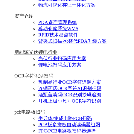
物流可视化存证一体化方案
资产仓库
PDA资产管理系统
移动仓储系统WMS
RFID技术盘点软件
背夹式扫描器:替代PDA升级方案
新能源光伏锂电行业
光伏行业扫码应用方案
锂电池扫码应用方案
OCR字符识别扫码
乳制品行业OCR字符追溯方案
连锁药店OCR字符AI识别扫码
酒瓶盖喷码OCR识别抄码追溯
耳机上极小尺寸OCR字符识别
pcb电路板扫码
半导体/集成电路PCB扫码
PCB板多拼板自动读码器组网
FPC/PCB电路板扫码器选择