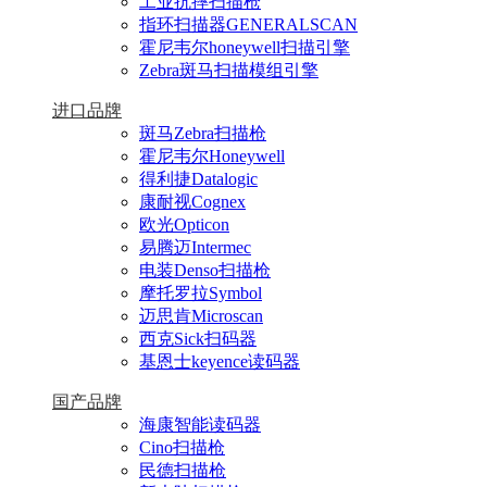
工业抗摔扫描枪
指环扫描器GENERALSCAN
霍尼韦尔honeywell扫描引擎
Zebra斑马扫描模组引擎
进口品牌
斑马Zebra扫描枪
霍尼韦尔Honeywell
得利捷Datalogic
康耐视Cognex
欧光Opticon
易腾迈Intermec
电装Denso扫描枪
摩托罗拉Symbol
迈思肯Microscan
西克Sick扫码器
基恩士keyence读码器
国产品牌
海康智能读码器
Cino扫描枪
民德扫描枪