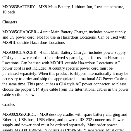
MX9383BATTERY - MX9 Main Battery, Lithium Ion, Low-temperature,
10 pack
Chargers
MX9385CHARGER - 4 unit Main Battery Charger, includes power supply
and US power cord. Not for use in Hazardous Locations. Can be used with
MX9HL outside Hazardous Locations
MX9384CHARGER - 4 unit Main Battery Charger, includes power supply.
C14 type power cord must be ordered separately, not for use in Hazardous
Locations. Can be used with MX9HL outside Hazardous Locations. AC
power cord is not included. A country specific power cord must be
purchased separately. When this product is shipped internationally it may be
necessary to order and ship the appropriate international AC Power Cable at
the same time. This product has a C14 style AC power connector, so please
choose the proper C14 style cable from the International cables in the power
cable section below.
Cradles
MX9002DSKCRDL - MX9 desktop cradle, with spare battery charging and
Ethernet, USB host, USB client, and powered RS-232 connectors. Power
supply and power cord must be ordered separately. Must order power
supply MX9301PWRSPLY or MX9302PWRSPLY separately. Must order