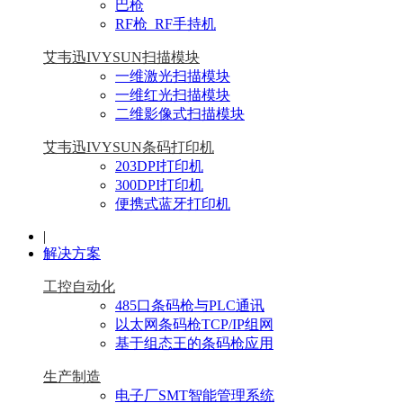
巴枪
RF枪_RF手持机
艾韦迅IVYSUN扫描模块
一维激光扫描模块
一维红光扫描模块
二维影像式扫描模块
艾韦迅IVYSUN条码打印机
203DPI打印机
300DPI打印机
便携式蓝牙打印机
|
解决方案
工控自动化
485口条码枪与PLC通讯
以太网条码枪TCP/IP组网
基于组态王的条码枪应用
生产制造
电子厂SMT智能管理系统