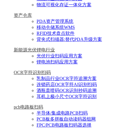
物流可视化存证一体化方案
资产仓库
PDA资产管理系统
移动仓储系统WMS
RFID技术盘点软件
背夹式扫描器:替代PDA升级方案
新能源光伏锂电行业
光伏行业扫码应用方案
锂电池扫码应用方案
OCR字符识别扫码
乳制品行业OCR字符追溯方案
连锁药店OCR字符AI识别扫码
酒瓶盖喷码OCR识别抄码追溯
耳机上极小尺寸OCR字符识别
pcb电路板扫码
半导体/集成电路PCB扫码
PCB板多拼板自动读码器组网
FPC/PCB电路板扫码器选择