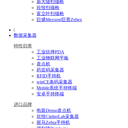
新大陆扫描枪
欣技扫描枪
富立叶扫描枪
巨盛Mexxen|巨普Zebex
|
数据采集器
特性归类
工业抗摔PDA
工业物联网平板
盘点机
药监码采集器
RFID手持机
winCE条码采集器
Mobile系统手持终端
安卓手持终端
进口品牌
电装Denso盘点机
欣技CipherLab采集器
斑马Zebra手持机