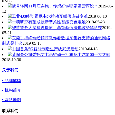
07-08
携号转网11月底实施，你想好转哪家运营商没？
2019-06-
12
工业4.0时代 霍尼韦尔推动互联供应链变革
2019-06-10
一项研究有望成就新型柔性智能变色电池
2019-05-23
智慧警务大脑建设提速，高智商违法也败给黑科技
2019-
05-21
东莞手持终端经销商教你看数据采集器支持的通讯网络
制式是什么
2019-05-18
中国首条5G智能制造生产线武汉启动
2019-04-18
某陶瓷公司委托艾韦迅维修一批霍尼韦尔6100手持终端
2018-10-30
关于我们
▪ 品牌解读
▪ 机构简介
▪ 网站地图
联系我们