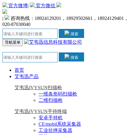
官方微博
|
官方微信
|
咨询热线：18924129201，18929502661，18924129401，
020-87030040
搜索
导航菜单
搜索
首页
艾韦迅产品
艾韦迅IVYSUN扫描枪
一维条形码扫描枪
二维扫描枪
艾韦迅IVYSUN手持终端
安卓手持机
CE/mobil系统采集器
工业抗摔采集器