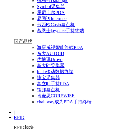
得利捷Datalogic
Symbol采集器
霍尼韦尔PDA
易腾迈Intermec
卡西欧Casio盘点机
基恩士keyence手持终端
国产品牌
海康威视智能终端PDA
东大AUTOID
优博讯Urovo
新大陆采集器
Idata移动数据终端
捷宝采集器
富立叶手持PDA
销邦盘点机
肯麦思COREWISE
chainway成为PDA手持终端
|
RFID
RFID模块