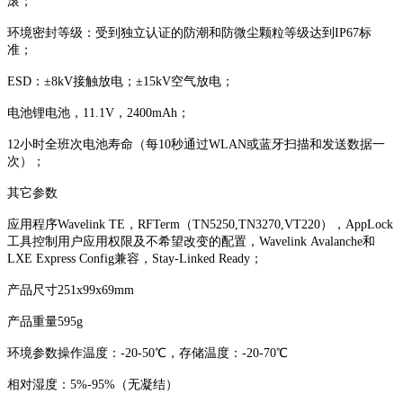
滚；
环境密封等级：受到独立认证的防潮和防微尘颗粒等级达到IP67标
准；
ESD：±8kV接触放电；±15kV空气放电；
电池锂电池，11.1V，2400mAh；
12小时全班次电池寿命（每10秒通过WLAN或蓝牙扫描和发送数据一
次）；
其它参数
应用程序Wavelink TE，RFTerm（TN5250,TN3270,VT220），AppLock
工具控制用户应用权限及不希望改变的配置，Wavelink Avalanche和
LXE Express Config兼容，Stay-Linked Ready；
产品尺寸251x99x69mm
产品重量595g
环境参数操作温度：-20-50℃，存储温度：-20-70℃
相对湿度：5%-95%（无凝结）