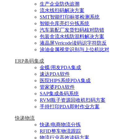
生产企业防伪追溯
流水线扫码解决方案
SMT智能打印标签检测系统
智能仓库亮灯分拣系统
汽车装配厂发货扫码核对防错
包装盒流水线防混料解决方案
液晶屏Vericode读码识字符防反
涂油金属视觉识别与上位机比对
ERP条码集成
金蝶/用友PDA集成
速达PDA软件
医院HIPS系统PDA集成
管家婆PDA软件
SAP集成条码系统
RVM瓶子资源回收机扫码方案
手持打印PDA即时作业方案
快递物流
快递/电商物流分拣
RFID整车物流跟踪
物流行业高效读码方案