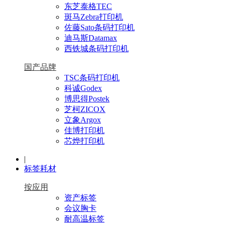
东芝泰格TEC
斑马Zebra打印机
佐藤Sato条码打印机
迪马斯Datamax
西铁城条码打印机
国产品牌
TSC条码打印机
科诚Godex
博思得Postek
芝柯ZICOX
立象Argox
佳博打印机
芯烨打印机
|
标签耗材
按应用
资产标签
会议胸卡
耐高温标签