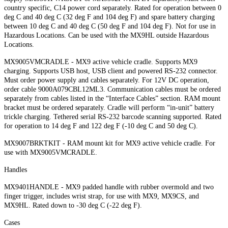
country specific, C14 power cord separately. Rated for operation between 0
deg C and 40 deg C (32 deg F and 104 deg F) and spare battery charging
between 10 deg C and 40 deg C (50 deg F and 104 deg F). Not for use in
Hazardous Locations. Can be used with the MX9HL outside Hazardous
Locations.
MX9005VMCRADLE - MX9 active vehicle cradle. Supports MX9
charging. Supports USB host, USB client and powered RS-232 connector.
Must order power supply and cables separately. For 12V DC operation,
order cable 9000A079CBL12ML3. Communication cables must be ordered
separately from cables listed in the “Interface Cables” section. RAM mount
bracket must be ordered separately. Cradle will perform “in-unit” battery
trickle charging. Tethered serial RS-232 barcode scanning supported. Rated
for operation to 14 deg F and 122 deg F (-10 deg C and 50 deg C).
MX9007BRKTKIT - RAM mount kit for MX9 active vehicle cradle. For
use with MX9005VMCRADLE.
Handles
MX9401HANDLE - MX9 padded handle with rubber overmold and two
finger trigger, includes wrist strap, for use with MX9, MX9CS, and
MX9HL. Rated down to -30 deg C (-22 deg F).
Cases