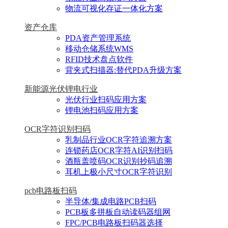
物流可视化存证一体化方案
资产仓库
PDA资产管理系统
移动仓储系统WMS
RFID技术盘点软件
背夹式扫描器:替代PDA升级方案
新能源光伏锂电行业
光伏行业扫码应用方案
锂电池扫码应用方案
OCR字符识别扫码
乳制品行业OCR字符追溯方案
连锁药店OCR字符AI识别扫码
酒瓶盖喷码OCR识别抄码追溯
耳机上极小尺寸OCR字符识别
pcb电路板扫码
半导体/集成电路PCB扫码
PCB板多拼板自动读码器组网
FPC/PCB电路板扫码器选择