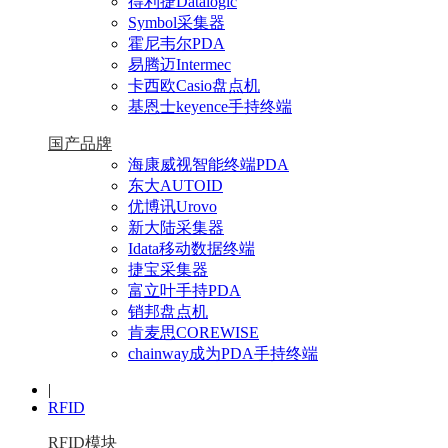
得利捷Datalogic
Symbol采集器
霍尼韦尔PDA
易腾迈Intermec
卡西欧Casio盘点机
基恩士keyence手持终端
国产品牌
海康威视智能终端PDA
东大AUTOID
优博讯Urovo
新大陆采集器
Idata移动数据终端
捷宝采集器
富立叶手持PDA
销邦盘点机
肯麦思COREWISE
chainway成为PDA手持终端
|
RFID
RFID模块