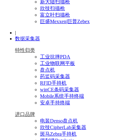
新大陆扫描枪
欣技扫描枪
富立叶扫描枪
巨盛Mexxen|巨普Zebex
|
数据采集器
特性归类
工业抗摔PDA
工业物联网平板
盘点机
药监码采集器
RFID手持机
winCE条码采集器
Mobile系统手持终端
安卓手持终端
进口品牌
电装Denso盘点机
欣技CipherLab采集器
斑马Zebra手持机