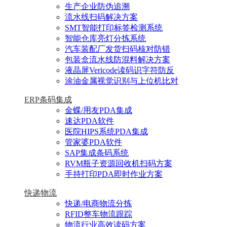
生产企业防伪追溯
流水线扫码解决方案
SMT智能打印标签检测系统
智能仓库亮灯分拣系统
汽车装配厂发货扫码核对防错
包装盒流水线防混料解决方案
液晶屏Vericode读码识字符防反
涂油金属视觉识别与上位机比对
ERP条码集成
金蝶/用友PDA集成
速达PDA软件
医院HIPS系统PDA集成
管家婆PDA软件
SAP集成条码系统
RVM瓶子资源回收机扫码方案
手持打印PDA即时作业方案
快递物流
快递/电商物流分拣
RFID整车物流跟踪
物流行业高效读码方案