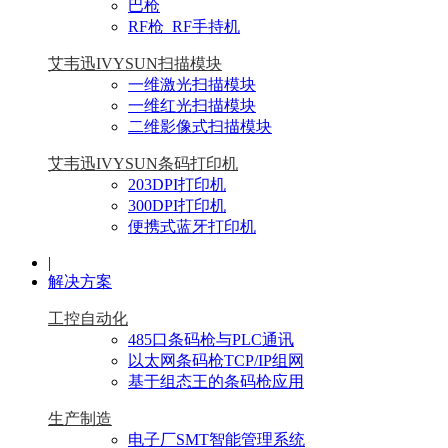
巴枪
RF枪_RF手持机
艾韦迅IVYSUN扫描模块
一维激光扫描模块
一维红光扫描模块
二维影像式扫描模块
艾韦迅IVYSUN条码打印机
203DPI打印机
300DPI打印机
便携式蓝牙打印机
|
解决方案
工控自动化
485口条码枪与PLC通讯
以太网条码枪TCP/IP组网
基于组态王的条码枪应用
生产制造
电子厂SMT智能管理系统