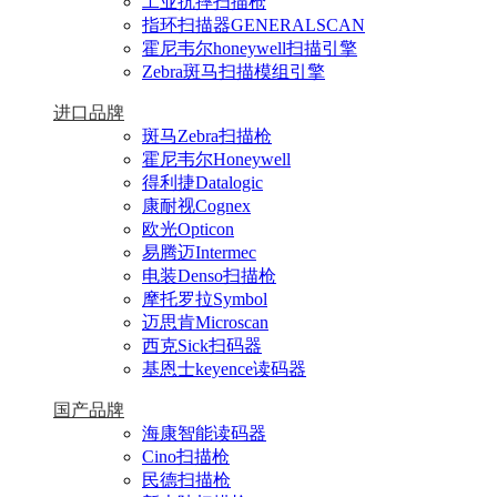
工业抗摔扫描枪
指环扫描器GENERALSCAN
霍尼韦尔honeywell扫描引擎
Zebra斑马扫描模组引擎
进口品牌
斑马Zebra扫描枪
霍尼韦尔Honeywell
得利捷Datalogic
康耐视Cognex
欧光Opticon
易腾迈Intermec
电装Denso扫描枪
摩托罗拉Symbol
迈思肯Microscan
西克Sick扫码器
基恩士keyence读码器
国产品牌
海康智能读码器
Cino扫描枪
民德扫描枪