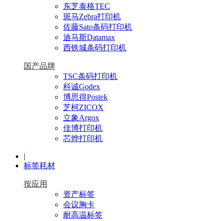
东芝泰格TEC
斑马Zebra打印机
佐藤Sato条码打印机
迪马斯Datamax
西铁城条码打印机
国产品牌
TSC条码打印机
科诚Godex
博思得Postek
芝柯ZICOX
立象Argox
佳博打印机
芯烨打印机
|
标签耗材
按应用
资产标签
会议胸卡
耐高温标签