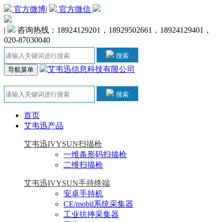
官方微博
|
官方微信
|
咨询热线：18924129201，18929502661，18924129401，
020-87030040
搜索
导航菜单
搜索
首页
艾韦迅产品
艾韦迅IVYSUN扫描枪
一维条形码扫描枪
二维扫描枪
艾韦迅IVYSUN手持终端
安卓手持机
CE/mobil系统采集器
工业抗摔采集器