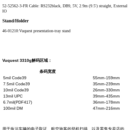
52-52562-3-FR Cable: RS232black, DB9, 5V, 2.9m (9.5') straight, External
IO
Stand/Holder
46-01210:Vuquest presentation-tray stand
Vuquest 3310g解码区域：
条码宽度
5mil Code39
55mm-159mm
7.5mil Code39
35mm-239mm
10mil Code39
26mm-330mm
13mil UPC
39mm-435mm
6.7mil(PDF417)
36mm-178mm
100mil DM
47mm-216mm
用于执法车辆的电子取证、航空旅客的登机扫描、以及零售专卖店的