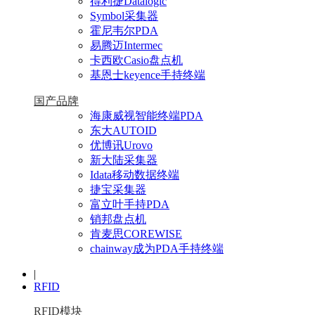
得利捷Datalogic
Symbol采集器
霍尼韦尔PDA
易腾迈Intermec
卡西欧Casio盘点机
基恩士keyence手持终端
国产品牌
海康威视智能终端PDA
东大AUTOID
优博讯Urovo
新大陆采集器
Idata移动数据终端
捷宝采集器
富立叶手持PDA
销邦盘点机
肯麦思COREWISE
chainway成为PDA手持终端
|
RFID
RFID模块