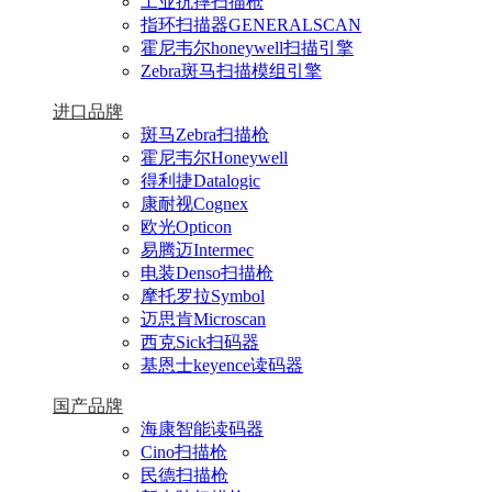
工业抗摔扫描枪
指环扫描器GENERALSCAN
霍尼韦尔honeywell扫描引擎
Zebra斑马扫描模组引擎
进口品牌
斑马Zebra扫描枪
霍尼韦尔Honeywell
得利捷Datalogic
康耐视Cognex
欧光Opticon
易腾迈Intermec
电装Denso扫描枪
摩托罗拉Symbol
迈思肯Microscan
西克Sick扫码器
基恩士keyence读码器
国产品牌
海康智能读码器
Cino扫描枪
民德扫描枪