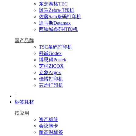
东芝泰格TEC
斑马Zebra打印机
佐藤Sato条码打印机
迪马斯Datamax
西铁城条码打印机
国产品牌
TSC条码打印机
科诚Godex
博思得Postek
芝柯ZICOX
立象Argox
佳博打印机
芯烨打印机
|
标签耗材
按应用
资产标签
会议胸卡
耐高温标签