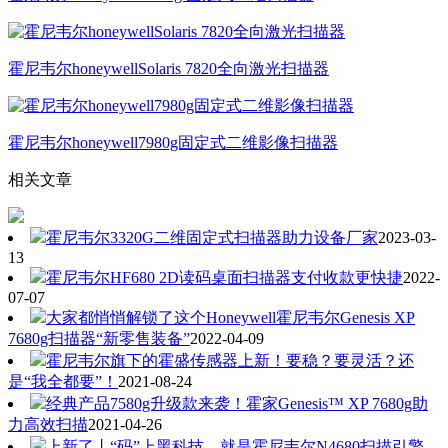
霍尼韦尔honeywellSolaris 7820全向激光扫描器
霍尼韦尔honeywell7980g固定式二维影像扫描器
相关文章
霍尼韦尔3320G二维固定式扫描器助力设备厂家
2023-03-
13
霍尼韦尔HF680 2D读码桌面扫描器支付收款更快捷
2022-
07-07
大家都悄悄解锁了这个Honeywell霍尼韦尔Genesis XP
7680g扫描器“新零售装备”
2022-04-09
霍尼韦尔旗下的霍盛传感器上新！要稳？要灵活？还
是“我全都要”！
2021-08-24
经典产品7580g升级款来袭！霍家Genesis™ XP 7680g助
力高效扫描
2021-04-26
上新了丨“码”上黑科技，就是霍尼韦尔N4680扫描引擎