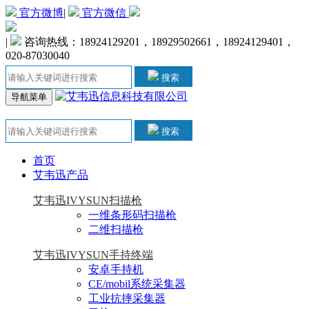
官方微博
|
官方微信
|
咨询热线：18924129201，18929502661，18924129401，
020-87030040
搜索
导航菜单
搜索
首页
艾韦迅产品
艾韦迅IVYSUN扫描枪
一维条形码扫描枪
二维扫描枪
艾韦迅IVYSUN手持终端
安卓手持机
CE/mobil系统采集器
工业抗摔采集器