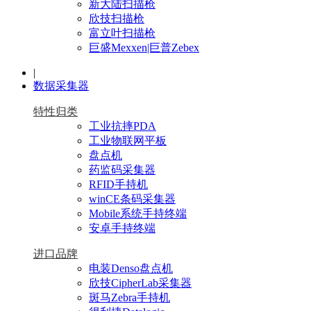
新大陆扫描枪
欣技扫描枪
富立叶扫描枪
巨盛Mexxen|巨普Zebex
|
数据采集器
特性归类
工业抗摔PDA
工业物联网平板
盘点机
药监码采集器
RFID手持机
winCE条码采集器
Mobile系统手持终端
安卓手持终端
进口品牌
电装Denso盘点机
欣技CipherLab采集器
斑马Zebra手持机