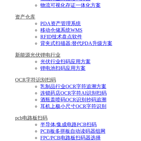
物流可视化存证一体化方案
资产仓库
PDA资产管理系统
移动仓储系统WMS
RFID技术盘点软件
背夹式扫描器:替代PDA升级方案
新能源光伏锂电行业
光伏行业扫码应用方案
锂电池扫码应用方案
OCR字符识别扫码
乳制品行业OCR字符追溯方案
连锁药店OCR字符AI识别扫码
酒瓶盖喷码OCR识别抄码追溯
耳机上极小尺寸OCR字符识别
pcb电路板扫码
半导体/集成电路PCB扫码
PCB板多拼板自动读码器组网
FPC/PCB电路板扫码器选择