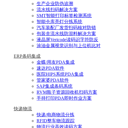
生产企业防伪追溯
流水线扫码解决方案
SMT智能打印标签检测系统
智能仓库亮灯分拣系统
汽车装配厂发货扫码核对防错
包装盒流水线防混料解决方案
液晶屏Vericode读码识字符防反
涂油金属视觉识别与上位机比对
ERP条码集成
金蝶/用友PDA集成
速达PDA软件
医院HIPS系统PDA集成
管家婆PDA软件
SAP集成条码系统
RVM瓶子资源回收机扫码方案
手持打印PDA即时作业方案
快递物流
快递/电商物流分拣
RFID整车物流跟踪
物流行业高效读码方案