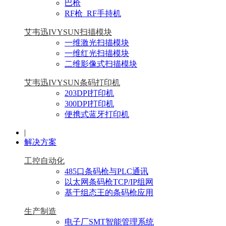
巴枪
RF枪_RF手持机
艾韦迅IVYSUN扫描模块
一维激光扫描模块
一维红光扫描模块
二维影像式扫描模块
艾韦迅IVYSUN条码打印机
203DPI打印机
300DPI打印机
便携式蓝牙打印机
|
解决方案
工控自动化
485口条码枪与PLC通讯
以太网条码枪TCP/IP组网
基于组态王的条码枪应用
生产制造
电子厂SMT智能管理系统