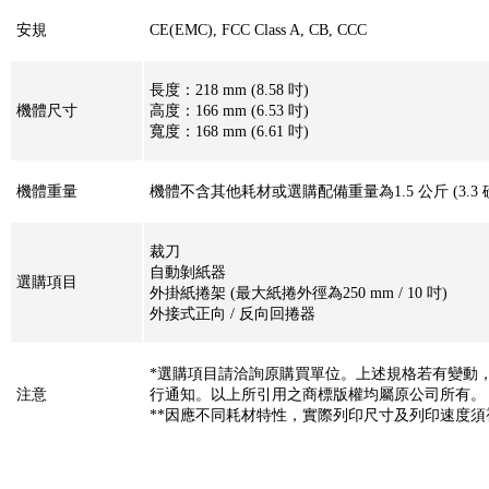
安規
CE(EMC), FCC Class A, CB, CCC
長度：218 mm (8.58 吋)
機體尺寸
高度：166 mm (6.53 吋)
寬度：168 mm (6.61 吋)
機體重量
機體不含其他耗材或選購配備重量為1.5 公斤 (3.3 
裁刀
自動剝紙器
選購項目
外掛紙捲架 (最大紙捲外徑為250 mm / 10 吋)
外接式正向 / 反向回捲器
*選購項目請洽詢原購買單位。上述規格若有變動
注意
行通知。以上所引用之商標版權均屬原公司所有。
**因應不同耗材特性，實際列印尺寸及列印速度