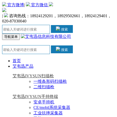
官方微博
|
官方微信
|
咨询热线：18924129201，18929502661，18924129401，
020-87030040
搜索
导航菜单
搜索
首页
艾韦迅产品
艾韦迅IVYSUN扫描枪
一维条形码扫描枪
二维扫描枪
艾韦迅IVYSUN手持终端
安卓手持机
CE/mobil系统采集器
工业抗摔采集器