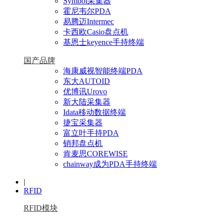
Symbol采集器
霍尼韦尔PDA
易腾迈Intermec
卡西欧Casio盘点机
基恩士keyence手持终端
国产品牌
海康威视智能终端PDA
东大AUTOID
优博讯Urovo
新大陆采集器
Idata移动数据终端
捷宝采集器
富立叶手持PDA
销邦盘点机
肯麦思COREWISE
chainway成为PDA手持终端
|
RFID
RFID模块