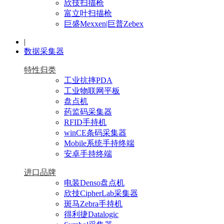
欣技扫描枪
富立叶扫描枪
巨盛Mexxen|巨普Zebex
|
数据采集器
特性归类
工业抗摔PDA
工业物联网平板
盘点机
药监码采集器
RFID手持机
winCE条码采集器
Mobile系统手持终端
安卓手持终端
进口品牌
电装Denso盘点机
欣技CipherLab采集器
斑马Zebra手持机
得利捷Datalogic