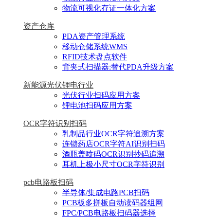
物流可视化存证一体化方案
资产仓库
PDA资产管理系统
移动仓储系统WMS
RFID技术盘点软件
背夹式扫描器:替代PDA升级方案
新能源光伏锂电行业
光伏行业扫码应用方案
锂电池扫码应用方案
OCR字符识别扫码
乳制品行业OCR字符追溯方案
连锁药店OCR字符AI识别扫码
酒瓶盖喷码OCR识别抄码追溯
耳机上极小尺寸OCR字符识别
pcb电路板扫码
半导体/集成电路PCB扫码
PCB板多拼板自动读码器组网
FPC/PCB电路板扫码器选择