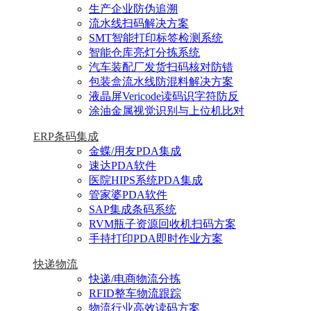
生产企业防伪追溯
流水线扫码解决方案
SMT智能打印标签检测系统
智能仓库亮灯分拣系统
汽车装配厂发货扫码核对防错
包装盒流水线防混料解决方案
液晶屏Vericode读码识字符防反
涂油金属视觉识别与上位机比对
ERP条码集成
金蝶/用友PDA集成
速达PDA软件
医院HIPS系统PDA集成
管家婆PDA软件
SAP集成条码系统
RVM瓶子资源回收机扫码方案
手持打印PDA即时作业方案
快递物流
快递/电商物流分拣
RFID整车物流跟踪
物流行业高效读码方案