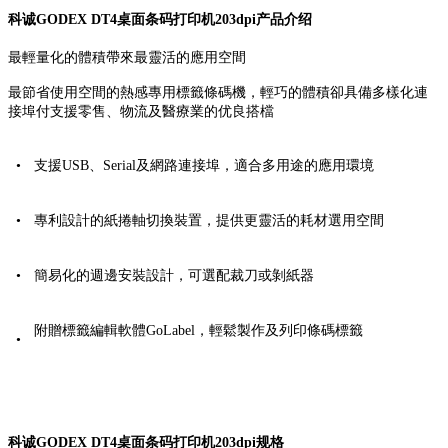
科诚GODEX DT4桌面条码打印机203dpi产品介绍
最輕量化的體積帶來最靈活的應用空間
最節省使用空間的熱感專用標籤條碼機，輕巧的體積卻具備多樣化連
接埠付支援零售、物流及醫療業的优良搭檔
•
支援USB、Serial及網路連接埠，適合多用途的應用環境
•
專利設計的紙捲軸切換裝置，提供更靈活的耗材選用空間
•
簡易化的週邊安裝設計，可選配裁刀或剝紙器
附贈標籤編輯軟體GoLabel，輕鬆製作及列印條碼標籤
•
科诚GODEX DT4桌面条码打印机203dpi规格