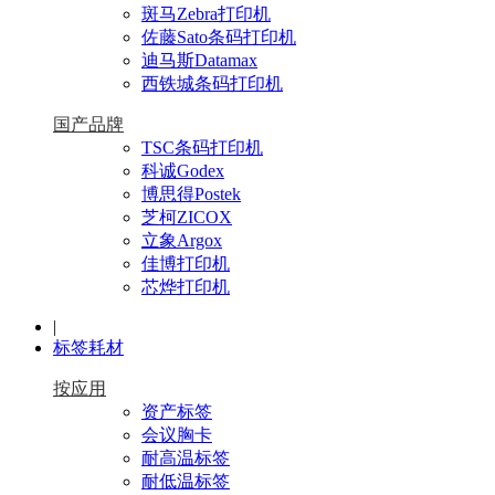
斑马Zebra打印机
佐藤Sato条码打印机
迪马斯Datamax
西铁城条码打印机
国产品牌
TSC条码打印机
科诚Godex
博思得Postek
芝柯ZICOX
立象Argox
佳博打印机
芯烨打印机
|
标签耗材
按应用
资产标签
会议胸卡
耐高温标签
耐低温标签