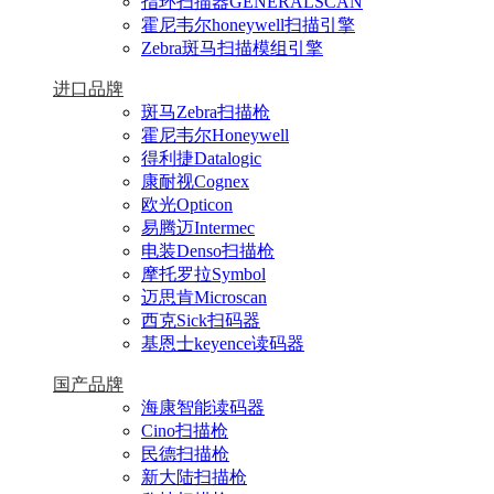
指环扫描器GENERALSCAN
霍尼韦尔honeywell扫描引擎
Zebra斑马扫描模组引擎
进口品牌
斑马Zebra扫描枪
霍尼韦尔Honeywell
得利捷Datalogic
康耐视Cognex
欧光Opticon
易腾迈Intermec
电装Denso扫描枪
摩托罗拉Symbol
迈思肯Microscan
西克Sick扫码器
基恩士keyence读码器
国产品牌
海康智能读码器
Cino扫描枪
民德扫描枪
新大陆扫描枪