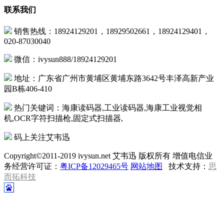
联系我们
销售热线：18924129201，18929502661，18924129401，
020-87030040
微信：ivysun888/18924129201
地址：广东省广州市黄埔区黄埔东路3642号丰泽高新产业
园B栋406-410
热门关键词：海康读码器,工业读码器,海康工业视觉相
机,OCR字符扫描枪,固定式扫描器,
码上关注艾韦迅
Copyright©2011-2019 ivysun.net 艾韦迅 版权所有 增值电信业
务经营许可证：
粤ICP备12029465号
网站地图
技术支持：
思
而拓科技