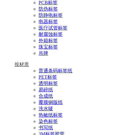
PCB标签
防伪标签
防静电标签
电器标签
医疗试管标签
耐腐蚀标签
外箱标签
珠宝标签
吊牌
按材质
普通条码标签纸
PET标签
透明标签
易碎纸
合成纸
覆膜铜版纸
洗水唛
热敏纸标签
染色标签
书写纸
3M标签胶带