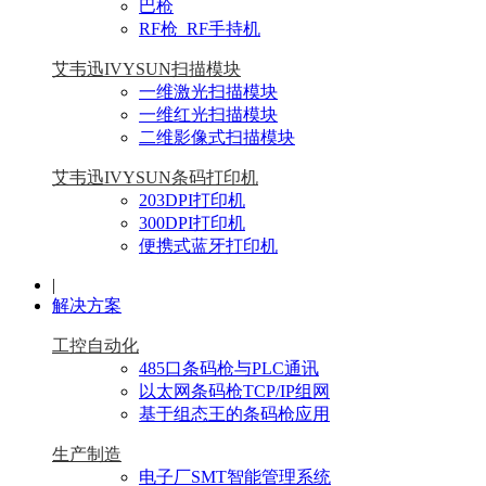
巴枪
RF枪_RF手持机
艾韦迅IVYSUN扫描模块
一维激光扫描模块
一维红光扫描模块
二维影像式扫描模块
艾韦迅IVYSUN条码打印机
203DPI打印机
300DPI打印机
便携式蓝牙打印机
|
解决方案
工控自动化
485口条码枪与PLC通讯
以太网条码枪TCP/IP组网
基于组态王的条码枪应用
生产制造
电子厂SMT智能管理系统