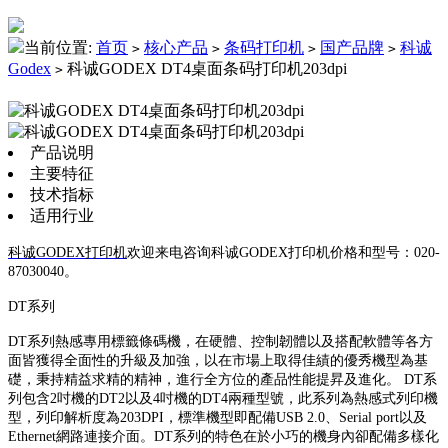
当前位置:
首页
核心产品
条码打印机
国产品牌
科诚
>
>
>
>
Godex
科诚GODEX DT4桌面条码打印机203dpi
>
产品说明
主要特征
技术指标
适用行业
科诚GODEX打印机
欢迎来电咨询科诚GODEX打印机价格和型号：020-
87030040。
DT系列
DT系列熱感專用標籤條碼機，在硬體、控制韌體以及搭配軟體等各方
面皆獲得全面性的升級及加強，以在市場上取得佳績的優秀機型為基
礎，秉持精益求精的精神，進行全方位的產品性能提昇及進化。 DT系
列包含2吋機的DT2以及4吋機的DT4兩種型號，此系列為熱感式列印機
型，列印解析度為203DPI，標準機型即配備USB 2.0、Serial port以及
Ethernet網路連接介面。DT系列的特色在於小巧的機身內卻配備多樣化