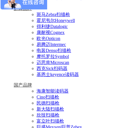
进口品牌
斑马Zebra扫描枪
霍尼韦尔Honeywell
得利捷Datalogic
康耐视Cognex
欧光Opticon
易腾迈Intermec
电装Denso扫描枪
摩托罗拉Symbol
迈思肯Microscan
西克Sick扫码器
基恩士keyence读码器
国产品牌
海康智能读码器
Cino扫描枪
民德扫描枪
新大陆扫描枪
欣技扫描枪
富立叶扫描枪
巨盛Mexxen|巨普Zebex