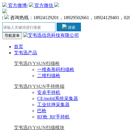
官方微博
|
官方微信
|
咨询热线：18924129201，18929502661，18924129401，020-
搜索
导航菜单
首页
艾韦迅产品
艾韦迅IVYSUN扫描枪
一维条形码扫描枪
二维扫描枪
艾韦迅IVYSUN手持终端
安卓手持机
CE/mobil系统采集器
工业抗摔采集器
巴枪
RF枪_RF手持机
艾韦迅IVYSUN扫描模块