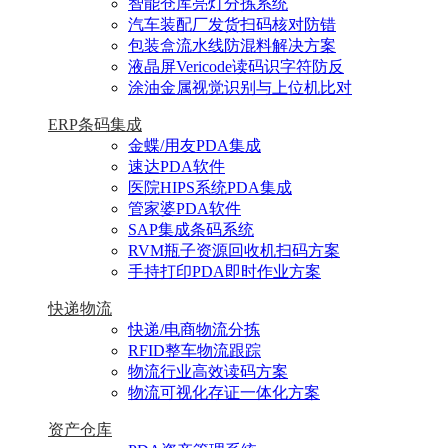
智能仓库亮灯分拣系统
汽车装配厂发货扫码核对防错
包装盒流水线防混料解决方案
液晶屏Vericode读码识字符防反
涂油金属视觉识别与上位机比对
ERP条码集成
金蝶/用友PDA集成
速达PDA软件
医院HIPS系统PDA集成
管家婆PDA软件
SAP集成条码系统
RVM瓶子资源回收机扫码方案
手持打印PDA即时作业方案
快递物流
快递/电商物流分拣
RFID整车物流跟踪
物流行业高效读码方案
物流可视化存证一体化方案
资产仓库