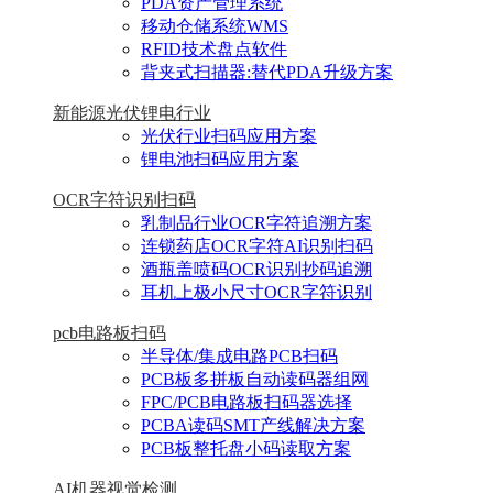
PDA资产管理系统
移动仓储系统WMS
RFID技术盘点软件
背夹式扫描器:替代PDA升级方案
新能源光伏锂电行业
光伏行业扫码应用方案
锂电池扫码应用方案
OCR字符识别扫码
乳制品行业OCR字符追溯方案
连锁药店OCR字符AI识别扫码
酒瓶盖喷码OCR识别抄码追溯
耳机上极小尺寸OCR字符识别
pcb电路板扫码
半导体/集成电路PCB扫码
PCB板多拼板自动读码器组网
FPC/PCB电路板扫码器选择
PCBA读码SMT产线解决方案
PCB板整托盘小码读取方案
AI机器视觉检测