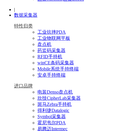
|
数据采集器
特性归类
工业抗摔PDA
工业物联网平板
盘点机
药监码采集器
RFID手持机
winCE条码采集器
Mobile系统手持终端
安卓手持终端
进口品牌
电装Denso盘点机
欣技CipherLab采集器
斑马Zebra手持机
得利捷Datalogic
Symbol采集器
霍尼韦尔PDA
易腾迈Intermec