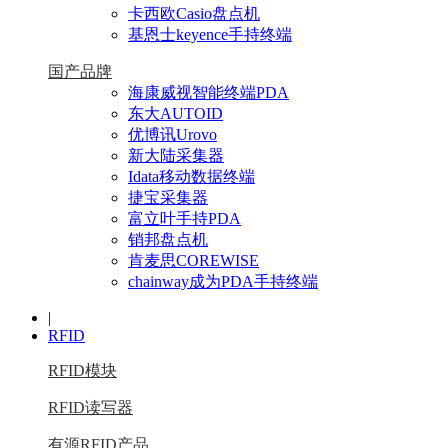
卡西欧Casio盘点机
基恩士keyence手持终端
国产品牌
海康威视智能终端PDA
东大AUTOID
优博讯Urovo
新大陆采集器
Idata移动数据终端
捷宝采集器
富立叶手持PDA
销邦盘点机
肯麦思COREWISE
chainway成为PDA手持终端
|
RFID
RFID模块
RFID读写器
有源RFID产品