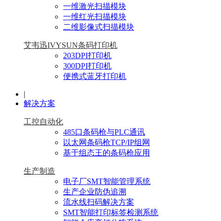
一维激光扫描模块
一维红光扫描模块
二维影像式扫描模块
艾韦迅IVYSUN条码打印机
203DPI打印机
300DPI打印机
便携式蓝牙打印机
|
解决方案
工控自动化
485口条码枪与PLC通讯
以太网条码枪TCP/IP组网
基于组态王的条码枪应用
生产制造
电子厂SMT智能管理系统
生产企业防伪追溯
流水线扫码解决方案
SMT智能打印标签检测系统