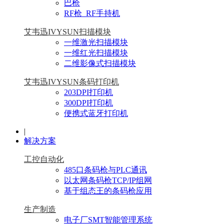
巴枪
RF枪_RF手持机
艾韦迅IVYSUN扫描模块
一维激光扫描模块
一维红光扫描模块
二维影像式扫描模块
艾韦迅IVYSUN条码打印机
203DPI打印机
300DPI打印机
便携式蓝牙打印机
|
解决方案
工控自动化
485口条码枪与PLC通讯
以太网条码枪TCP/IP组网
基于组态王的条码枪应用
生产制造
电子厂SMT智能管理系统