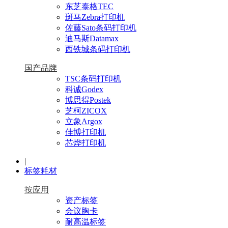
东芝泰格TEC
斑马Zebra打印机
佐藤Sato条码打印机
迪马斯Datamax
西铁城条码打印机
国产品牌
TSC条码打印机
科诚Godex
博思得Postek
芝柯ZICOX
立象Argox
佳博打印机
芯烨打印机
|
标签耗材
按应用
资产标签
会议胸卡
耐高温标签