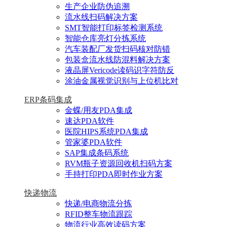
生产企业防伪追溯
流水线扫码解决方案
SMT智能打印标签检测系统
智能仓库亮灯分拣系统
汽车装配厂发货扫码核对防错
包装盒流水线防混料解决方案
液晶屏Vericode读码识字符防反
涂油金属视觉识别与上位机比对
ERP条码集成
金蝶/用友PDA集成
速达PDA软件
医院HIPS系统PDA集成
管家婆PDA软件
SAP集成条码系统
RVM瓶子资源回收机扫码方案
手持打印PDA即时作业方案
快递物流
快递/电商物流分拣
RFID整车物流跟踪
物流行业高效读码方案