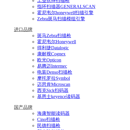
工业抗摔扫描枪
指环扫描器GENERALSCAN
霍尼韦尔honeywell扫描引擎
Zebra斑马扫描模组引擎
进口品牌
斑马Zebra扫描枪
霍尼韦尔Honeywell
得利捷Datalogic
康耐视Cognex
欧光Opticon
易腾迈Intermec
电装Denso扫描枪
摩托罗拉Symbol
迈思肯Microscan
西克Sick扫码器
基恩士keyence读码器
国产品牌
海康智能读码器
Cino扫描枪
民德扫描枪