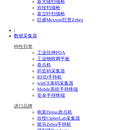
新大陆扫描枪
欣技扫描枪
富立叶扫描枪
巨盛Mexxen|巨普Zebex
|
数据采集器
特性归类
工业抗摔PDA
工业物联网平板
盘点机
药监码采集器
RFID手持机
winCE条码采集器
Mobile系统手持终端
安卓手持终端
进口品牌
电装Denso盘点机
欣技CipherLab采集器
斑马Zebra手持机