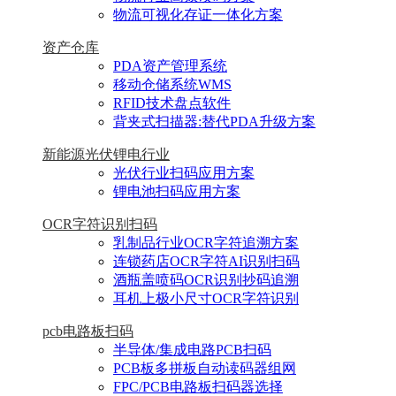
物流可视化存证一体化方案
资产仓库
PDA资产管理系统
移动仓储系统WMS
RFID技术盘点软件
背夹式扫描器:替代PDA升级方案
新能源光伏锂电行业
光伏行业扫码应用方案
锂电池扫码应用方案
OCR字符识别扫码
乳制品行业OCR字符追溯方案
连锁药店OCR字符AI识别扫码
酒瓶盖喷码OCR识别抄码追溯
耳机上极小尺寸OCR字符识别
pcb电路板扫码
半导体/集成电路PCB扫码
PCB板多拼板自动读码器组网
FPC/PCB电路板扫码器选择