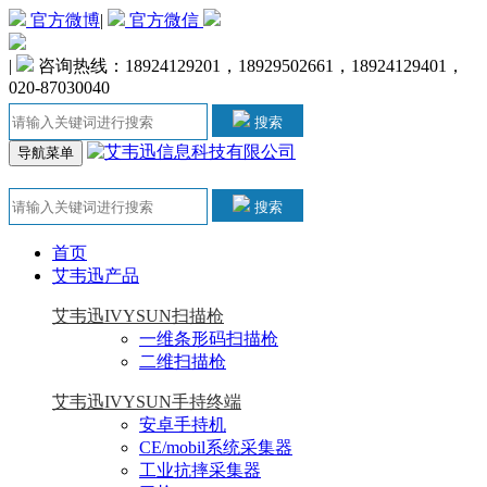
官方微博
|
官方微信
|
咨询热线：18924129201，18929502661，18924129401，
020-87030040
搜索
导航菜单
搜索
首页
艾韦迅产品
艾韦迅IVYSUN扫描枪
一维条形码扫描枪
二维扫描枪
艾韦迅IVYSUN手持终端
安卓手持机
CE/mobil系统采集器
工业抗摔采集器