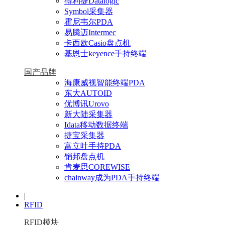
得利捷Datalogic
Symbol采集器
霍尼韦尔PDA
易腾迈Intermec
卡西欧Casio盘点机
基恩士keyence手持终端
国产品牌
海康威视智能终端PDA
东大AUTOID
优博讯Urovo
新大陆采集器
Idata移动数据终端
捷宝采集器
富立叶手持PDA
销邦盘点机
肯麦思COREWISE
chainway成为PDA手持终端
|
RFID
RFID模块