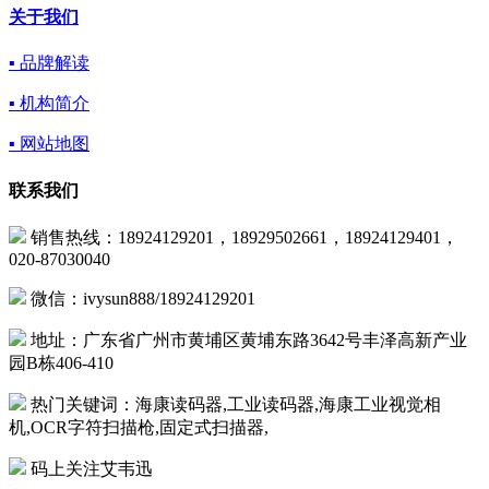
关于我们
▪ 品牌解读
▪ 机构简介
▪ 网站地图
联系我们
销售热线：18924129201，18929502661，18924129401，
020-87030040
微信：ivysun888/18924129201
地址：广东省广州市黄埔区黄埔东路3642号丰泽高新产业
园B栋406-410
热门关键词：海康读码器,工业读码器,海康工业视觉相
机,OCR字符扫描枪,固定式扫描器,
码上关注艾韦迅