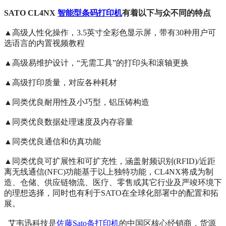
SATO CL4NX
智能型条码打印机
有着以下与众不同的特点
▲高级人性化操作，3.5英寸全彩色显示屏，带有30种用户可
选语言的内置视频教程
▲高级易维护设计，“无需工具”的打印头和滚轴更换
▲高级打印质量，对应各种耗材
▲同类优良耐用性及小巧型，铝压铸构造
▲同类优良数据处理速度及内存容量
▲同类优良通信和仿真功能
▲同类优良可扩展性和可扩充性，涵盖射频识别(RFID)/近距
离无线通信(NFC)功能基于以上独特功能，CL4NX将成为制
造、仓储、供应链物流、医疗、零售或其它行业及严竣环境下
的理想选择，同时也有利于SATO在全球化部署中的配置和拓
展。
艾韦迅科技是
佐藤Sato条打印机
的中国区核心经销商，货源