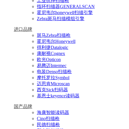
工业抗摔扫描枪
指环扫描器GENERALSCAN
霍尼韦尔honeywell扫描引擎
Zebra斑马扫描模组引擎
进口品牌
斑马Zebra扫描枪
霍尼韦尔Honeywell
得利捷Datalogic
康耐视Cognex
欧光Opticon
易腾迈Intermec
电装Denso扫描枪
摩托罗拉Symbol
迈思肯Microscan
西克Sick扫码器
基恩士keyence读码器
国产品牌
海康智能读码器
Cino扫描枪
民德扫描枪