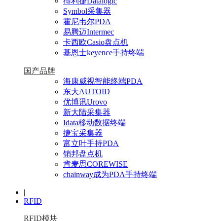
得利捷Datalogic
Symbol采集器
霍尼韦尔PDA
易腾迈Intermec
卡西欧Casio盘点机
基恩士keyence手持终端
国产品牌
海康威视智能终端PDA
东大AUTOID
优博讯Urovo
新大陆采集器
Idata移动数据终端
捷宝采集器
富立叶手持PDA
销邦盘点机
肯麦思COREWISE
chainway成为PDA手持终端
|
RFID
RFID模块