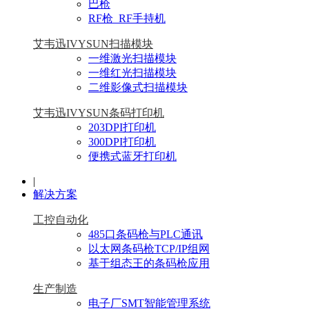
巴枪
RF枪_RF手持机
艾韦迅IVYSUN扫描模块
一维激光扫描模块
一维红光扫描模块
二维影像式扫描模块
艾韦迅IVYSUN条码打印机
203DPI打印机
300DPI打印机
便携式蓝牙打印机
|
解决方案
工控自动化
485口条码枪与PLC通讯
以太网条码枪TCP/IP组网
基于组态王的条码枪应用
生产制造
电子厂SMT智能管理系统