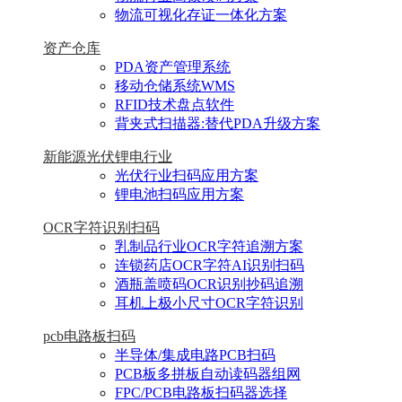
物流可视化存证一体化方案
资产仓库
PDA资产管理系统
移动仓储系统WMS
RFID技术盘点软件
背夹式扫描器:替代PDA升级方案
新能源光伏锂电行业
光伏行业扫码应用方案
锂电池扫码应用方案
OCR字符识别扫码
乳制品行业OCR字符追溯方案
连锁药店OCR字符AI识别扫码
酒瓶盖喷码OCR识别抄码追溯
耳机上极小尺寸OCR字符识别
pcb电路板扫码
半导体/集成电路PCB扫码
PCB板多拼板自动读码器组网
FPC/PCB电路板扫码器选择