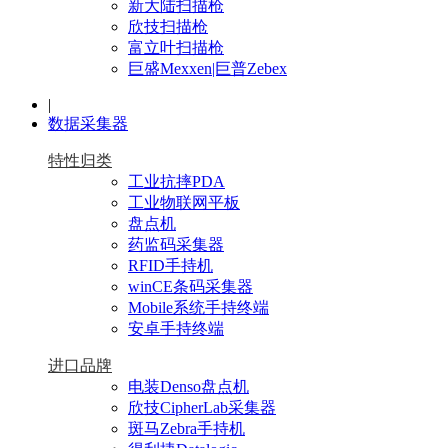
新大陆扫描枪
欣技扫描枪
富立叶扫描枪
巨盛Mexxen|巨普Zebex
|
数据采集器
特性归类
工业抗摔PDA
工业物联网平板
盘点机
药监码采集器
RFID手持机
winCE条码采集器
Mobile系统手持终端
安卓手持终端
进口品牌
电装Denso盘点机
欣技CipherLab采集器
斑马Zebra手持机