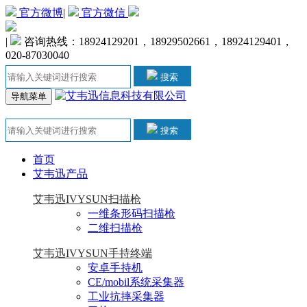
官方微博
|
官方微信
|
咨询热线：18924129201，18929502661，18924129401，
020-87030040
搜索
导航菜单
搜索
首页
艾韦迅产品
艾韦迅IVYSUN扫描枪
一维条形码扫描枪
二维扫描枪
艾韦迅IVYSUN手持终端
安卓手持机
CE/mobil系统采集器
工业抗摔采集器