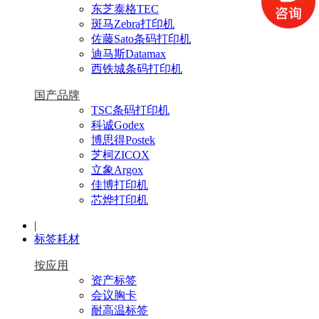
东芝泰格TEC
斑马Zebra打印机
佐藤Sato条码打印机
迪马斯Datamax
西铁城条码打印机
国产品牌
TSC条码打印机
科诚Godex
博思得Postek
芝柯ZICOX
立象Argox
佳博打印机
芯烨打印机
|
标签耗材
按应用
资产标签
会议胸卡
耐高温标签