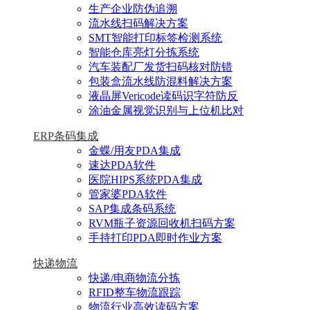
生产企业防伪追溯
流水线扫码解决方案
SMT智能打印标签检测系统
智能仓库亮灯分拣系统
汽车装配厂发货扫码核对防错
包装盒流水线防混料解决方案
液晶屏Vericode读码识字符防反
涂油金属视觉识别与上位机比对
ERP条码集成
金蝶/用友PDA集成
速达PDA软件
医院HIPS系统PDA集成
管家婆PDA软件
SAP集成条码系统
RVM瓶子资源回收机扫码方案
手持打印PDA即时作业方案
快递物流
快递/电商物流分拣
RFID整车物流跟踪
物流行业高效读码方案