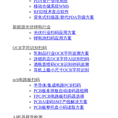
PDA资产管理系统
移动仓储系统WMS
RFID技术盘点软件
背夹式扫描器:替代PDA升级方案
新能源光伏锂电行业
光伏行业扫码应用方案
锂电池扫码应用方案
OCR字符识别扫码
乳制品行业OCR字符追溯方案
连锁药店OCR字符AI识别扫码
酒瓶盖喷码OCR识别抄码追溯
耳机上极小尺寸OCR字符识别
pcb电路板扫码
半导体/集成电路PCB扫码
PCB板多拼板自动读码器组网
FPC/PCB电路板扫码器选择
PCBA读码SMT产线解决方案
PCB板整托盘小码读取方案
AI机器视觉检测