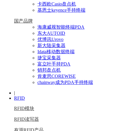
卡西欧Casio盘点机
基恩士keyence手持终端
国产品牌
海康威视智能终端PDA
东大AUTOID
优博讯Urovo
新大陆采集器
Idata移动数据终端
捷宝采集器
富立叶手持PDA
销邦盘点机
肯麦思COREWISE
chainway成为PDA手持终端
|
RFID
RFID模块
RFID读写器
有源RFID产品