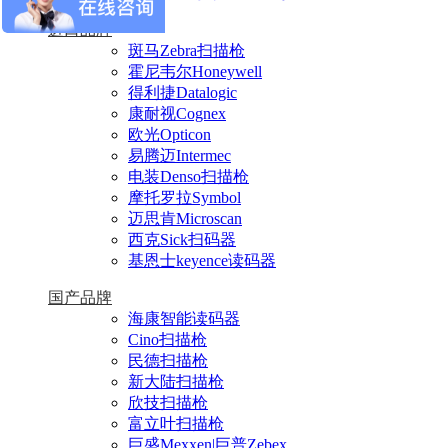
进口品牌
斑马Zebra扫描枪
霍尼韦尔Honeywell
得利捷Datalogic
康耐视Cognex
欧光Opticon
易腾迈Intermec
电装Denso扫描枪
摩托罗拉Symbol
迈思肯Microscan
西克Sick扫码器
基恩士keyence读码器
国产品牌
海康智能读码器
Cino扫描枪
民德扫描枪
新大陆扫描枪
欣技扫描枪
富立叶扫描枪
巨盛Mexxen|巨普Zebex