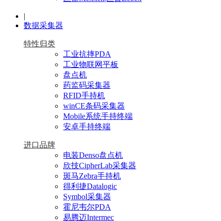
|
数据采集器
特性归类
工业抗摔PDA
工业物联网平板
盘点机
药监码采集器
RFID手持机
winCE条码采集器
Mobile系统手持终端
安卓手持终端
进口品牌
电装Denso盘点机
欣技CipherLab采集器
斑马Zebra手持机
得利捷Datalogic
Symbol采集器
霍尼韦尔PDA
易腾迈Intermec