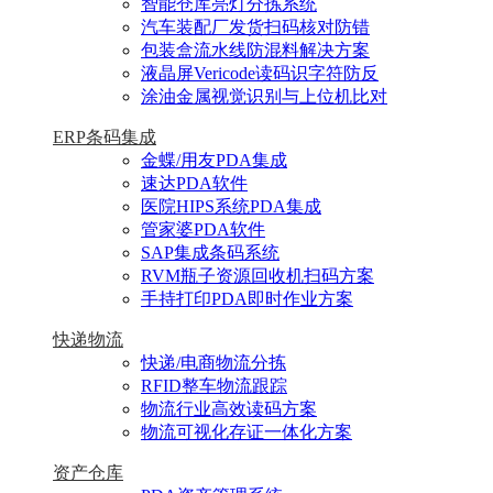
智能仓库亮灯分拣系统
汽车装配厂发货扫码核对防错
包装盒流水线防混料解决方案
液晶屏Vericode读码识字符防反
涂油金属视觉识别与上位机比对
ERP条码集成
金蝶/用友PDA集成
速达PDA软件
医院HIPS系统PDA集成
管家婆PDA软件
SAP集成条码系统
RVM瓶子资源回收机扫码方案
手持打印PDA即时作业方案
快递物流
快递/电商物流分拣
RFID整车物流跟踪
物流行业高效读码方案
物流可视化存证一体化方案
资产仓库