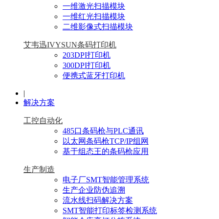
一维激光扫描模块
一维红光扫描模块
二维影像式扫描模块
艾韦迅IVYSUN条码打印机
203DPI打印机
300DPI打印机
便携式蓝牙打印机
|
解决方案
工控自动化
485口条码枪与PLC通讯
以太网条码枪TCP/IP组网
基于组态王的条码枪应用
生产制造
电子厂SMT智能管理系统
生产企业防伪追溯
流水线扫码解决方案
SMT智能打印标签检测系统