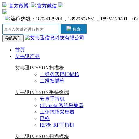
官方微博
|
官方微信
|
咨询热线：18924129201，18929502661，18924129401，020-
搜索
导航菜单
首页
艾韦迅产品
艾韦迅IVYSUN扫描枪
一维条形码扫描枪
二维扫描枪
艾韦迅IVYSUN手持终端
安卓手持机
CE/mobil系统采集器
工业抗摔采集器
巴枪
RF枪_RF手持机
艾韦迅IVYSUN扫描模块