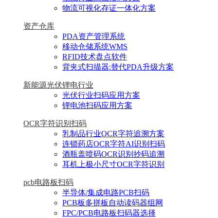
物流可视化存证一体化方案
资产仓库
PDA资产管理系统
移动仓储系统WMS
RFID技术盘点软件
背夹式扫描器:替代PDA升级方案
新能源光伏锂电行业
光伏行业扫码应用方案
锂电池扫码应用方案
OCR字符识别扫码
乳制品行业OCR字符追溯方案
连锁药店OCR字符AI识别扫码
酒瓶盖喷码OCR识别抄码追溯
耳机上极小尺寸OCR字符识别
pcb电路板扫码
半导体/集成电路PCB扫码
PCB板多拼板自动读码器组网
FPC/PCB电路板扫码器选择