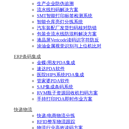
生产企业防伪追溯
流水线扫码解决方案
SMT智能打印标签检测系统
智能仓库亮灯分拣系统
汽车装配厂发货扫码核对防错
包装盒流水线防混料解决方案
液晶屏Vericode读码识字符防反
涂油金属视觉识别与上位机比对
ERP条码集成
金蝶/用友PDA集成
速达PDA软件
医院HIPS系统PDA集成
管家婆PDA软件
SAP集成条码系统
RVM瓶子资源回收机扫码方案
手持打印PDA即时作业方案
快递物流
快递/电商物流分拣
RFID整车物流跟踪
物流行业高效读码方案