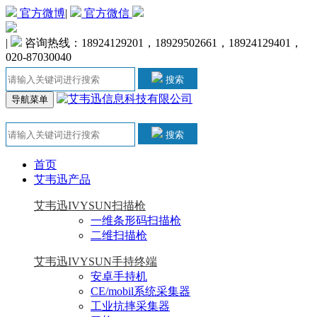
官方微博
|
官方微信
|
咨询热线：18924129201，18929502661，18924129401，
020-87030040
搜索
导航菜单
搜索
首页
艾韦迅产品
艾韦迅IVYSUN扫描枪
一维条形码扫描枪
二维扫描枪
艾韦迅IVYSUN手持终端
安卓手持机
CE/mobil系统采集器
工业抗摔采集器