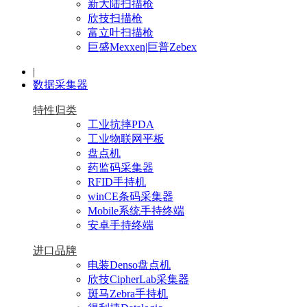
新大陆扫描枪
欣技扫描枪
富立叶扫描枪
巨盛Mexxen|巨普Zebex
|
数据采集器
特性归类
工业抗摔PDA
工业物联网平板
盘点机
药监码采集器
RFID手持机
winCE条码采集器
Mobile系统手持终端
安卓手持终端
进口品牌
电装Denso盘点机
欣技CipherLab采集器
斑马Zebra手持机