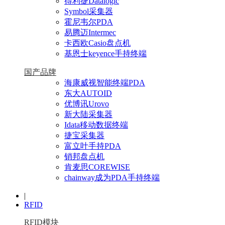
得利捷Datalogic
Symbol采集器
霍尼韦尔PDA
易腾迈Intermec
卡西欧Casio盘点机
基恩士keyence手持终端
国产品牌
海康威视智能终端PDA
东大AUTOID
优博讯Urovo
新大陆采集器
Idata移动数据终端
捷宝采集器
富立叶手持PDA
销邦盘点机
肯麦思COREWISE
chainway成为PDA手持终端
|
RFID
RFID模块