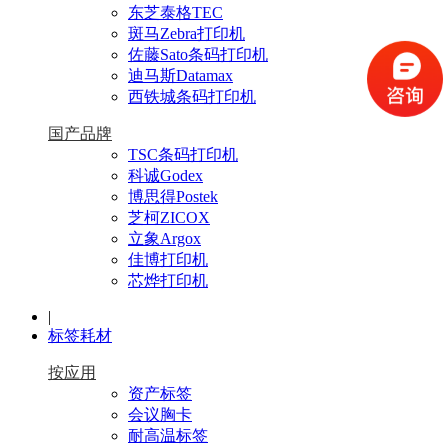
东芝泰格TEC
斑马Zebra打印机
佐藤Sato条码打印机
迪马斯Datamax
西铁城条码打印机
国产品牌
TSC条码打印机
科诚Godex
博思得Postek
芝柯ZICOX
立象Argox
佳博打印机
芯烨打印机
|
标签耗材
按应用
资产标签
会议胸卡
耐高温标签