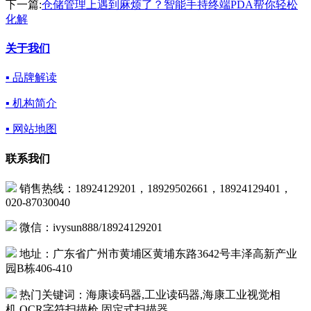
下一篇:
仓储管理上遇到麻烦了？智能手持终端PDA帮你轻松
化解
关于我们
▪ 品牌解读
▪ 机构简介
▪ 网站地图
联系我们
销售热线：18924129201，18929502661，18924129401，
020-87030040
微信：ivysun888/18924129201
地址：广东省广州市黄埔区黄埔东路3642号丰泽高新产业
园B栋406-410
热门关键词：海康读码器,工业读码器,海康工业视觉相
机,OCR字符扫描枪,固定式扫描器,