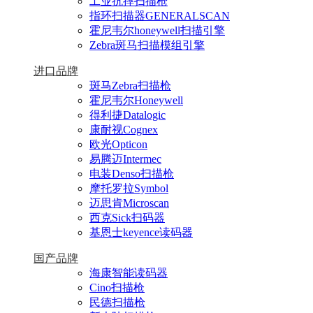
工业抗摔扫描枪
指环扫描器GENERALSCAN
霍尼韦尔honeywell扫描引擎
Zebra斑马扫描模组引擎
进口品牌
斑马Zebra扫描枪
霍尼韦尔Honeywell
得利捷Datalogic
康耐视Cognex
欧光Opticon
易腾迈Intermec
电装Denso扫描枪
摩托罗拉Symbol
迈思肯Microscan
西克Sick扫码器
基恩士keyence读码器
国产品牌
海康智能读码器
Cino扫描枪
民德扫描枪