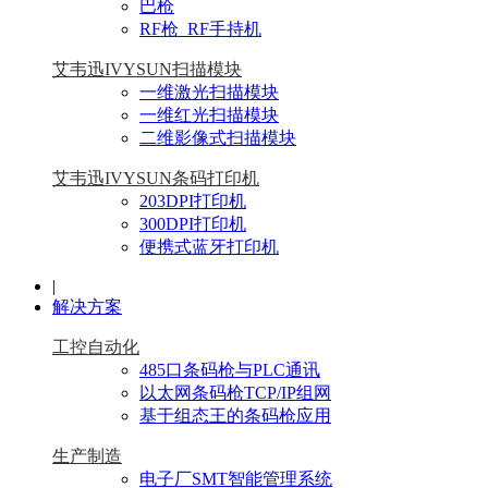
巴枪
RF枪_RF手持机
艾韦迅IVYSUN扫描模块
一维激光扫描模块
一维红光扫描模块
二维影像式扫描模块
艾韦迅IVYSUN条码打印机
203DPI打印机
300DPI打印机
便携式蓝牙打印机
|
解决方案
工控自动化
485口条码枪与PLC通讯
以太网条码枪TCP/IP组网
基于组态王的条码枪应用
生产制造
电子厂SMT智能管理系统