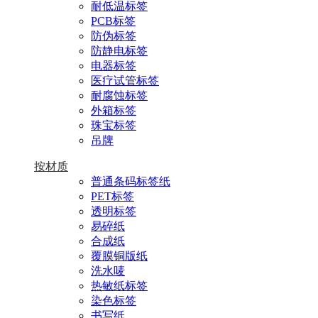
耐低温标签
PCB标签
防伪标签
防静电标签
电器标签
医疗试管标签
耐腐蚀标签
外箱标签
珠宝标签
吊牌
按材质
普通条码标签纸
PET标签
透明标签
易碎纸
合成纸
覆膜铜版纸
洗水唛
热敏纸标签
染色标签
书写纸