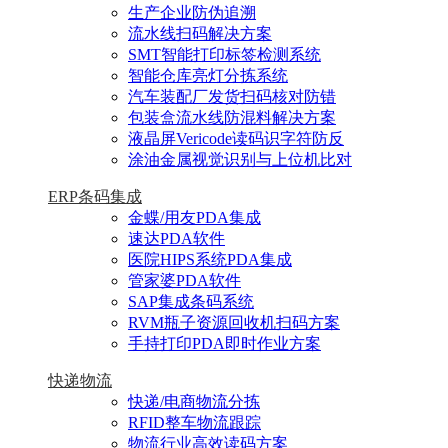
生产企业防伪追溯
流水线扫码解决方案
SMT智能打印标签检测系统
智能仓库亮灯分拣系统
汽车装配厂发货扫码核对防错
包装盒流水线防混料解决方案
液晶屏Vericode读码识字符防反
涂油金属视觉识别与上位机比对
ERP条码集成
金蝶/用友PDA集成
速达PDA软件
医院HIPS系统PDA集成
管家婆PDA软件
SAP集成条码系统
RVM瓶子资源回收机扫码方案
手持打印PDA即时作业方案
快递物流
快递/电商物流分拣
RFID整车物流跟踪
物流行业高效读码方案