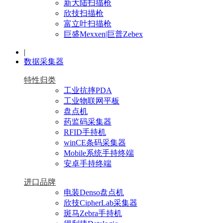
新大陆扫描枪
欣技扫描枪
富立叶扫描枪
巨盛Mexxen|巨普Zebex
|
数据采集器
特性归类
工业抗摔PDA
工业物联网平板
盘点机
药监码采集器
RFID手持机
winCE条码采集器
Mobile系统手持终端
安卓手持终端
进口品牌
电装Denso盘点机
欣技CipherLab采集器
斑马Zebra手持机