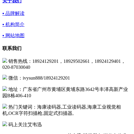
关于我们
▪ 品牌解读
▪ 机构简介
▪ 网站地图
联系我们
销售热线：18924129201，18929502661，18924129401，
020-87030040
微信：ivysun888/18924129201
地址：广东省广州市黄埔区黄埔东路3642号丰泽高新产业
园B栋406-410
热门关键词：海康读码器,工业读码器,海康工业视觉相
机,OCR字符扫描枪,固定式扫描器,
码上关注艾韦迅