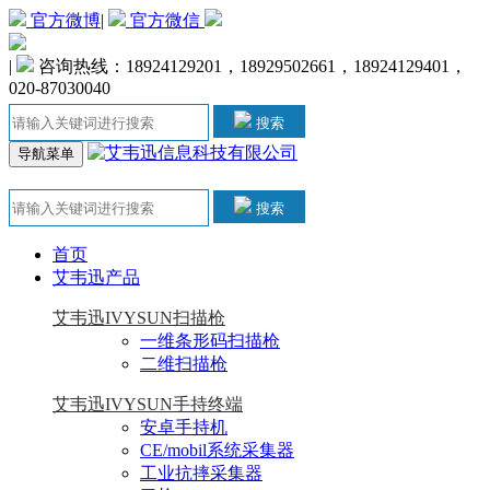
官方微博
|
官方微信
|
咨询热线：18924129201，18929502661，18924129401，
020-87030040
搜索
导航菜单
搜索
首页
艾韦迅产品
艾韦迅IVYSUN扫描枪
一维条形码扫描枪
二维扫描枪
艾韦迅IVYSUN手持终端
安卓手持机
CE/mobil系统采集器
工业抗摔采集器