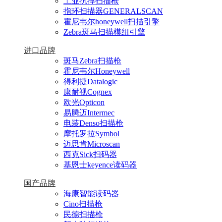
工业抗摔扫描枪
指环扫描器GENERALSCAN
霍尼韦尔honeywell扫描引擎
Zebra斑马扫描模组引擎
进口品牌
斑马Zebra扫描枪
霍尼韦尔Honeywell
得利捷Datalogic
康耐视Cognex
欧光Opticon
易腾迈Intermec
电装Denso扫描枪
摩托罗拉Symbol
迈思肯Microscan
西克Sick扫码器
基恩士keyence读码器
国产品牌
海康智能读码器
Cino扫描枪
民德扫描枪