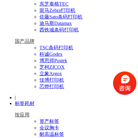
东芝泰格TEC
斑马Zebra打印机
佐藤Sato条码打印机
迪马斯Datamax
西铁城条码打印机
国产品牌
TSC条码打印机
科诚Godex
博思得Postek
芝柯ZICOX
立象Argox
佳博打印机
芯烨打印机
|
标签耗材
按应用
资产标签
会议胸卡
耐高温标签