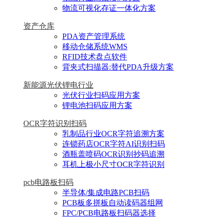
物流可视化存证一体化方案
资产仓库
PDA资产管理系统
移动仓储系统WMS
RFID技术盘点软件
背夹式扫描器:替代PDA升级方案
新能源光伏锂电行业
光伏行业扫码应用方案
锂电池扫码应用方案
OCR字符识别扫码
乳制品行业OCR字符追溯方案
连锁药店OCR字符AI识别扫码
酒瓶盖喷码OCR识别抄码追溯
耳机上极小尺寸OCR字符识别
pcb电路板扫码
半导体/集成电路PCB扫码
PCB板多拼板自动读码器组网
FPC/PCB电路板扫码器选择