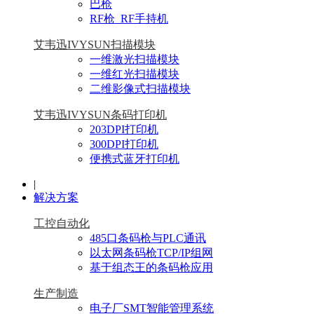
巴枪
RF枪_RF手持机
艾韦迅IVYSUN扫描模块
一维激光扫描模块
一维红光扫描模块
二维影像式扫描模块
艾韦迅IVYSUN条码打印机
203DPI打印机
300DPI打印机
便携式蓝牙打印机
|
解决方案
工控自动化
485口条码枪与PLC通讯
以太网条码枪TCP/IP组网
基于组态王的条码枪应用
生产制造
电子厂SMT智能管理系统