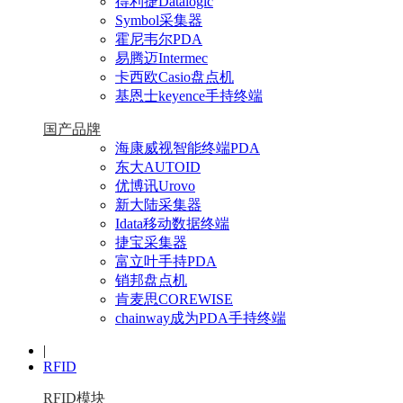
得利捷Datalogic
Symbol采集器
霍尼韦尔PDA
易腾迈Intermec
卡西欧Casio盘点机
基恩士keyence手持终端
国产品牌
海康威视智能终端PDA
东大AUTOID
优博讯Urovo
新大陆采集器
Idata移动数据终端
捷宝采集器
富立叶手持PDA
销邦盘点机
肯麦思COREWISE
chainway成为PDA手持终端
|
RFID
RFID模块