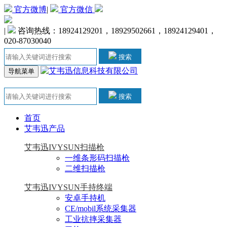
官方微博
|
官方微信
|
咨询热线：18924129201，18929502661，18924129401，
020-87030040
搜索
导航菜单
搜索
首页
艾韦迅产品
艾韦迅IVYSUN扫描枪
一维条形码扫描枪
二维扫描枪
艾韦迅IVYSUN手持终端
安卓手持机
CE/mobil系统采集器
工业抗摔采集器