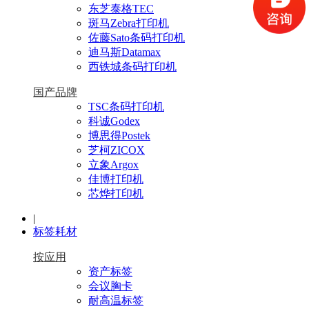
东芝泰格TEC
斑马Zebra打印机
佐藤Sato条码打印机
迪马斯Datamax
西铁城条码打印机
国产品牌
TSC条码打印机
科诚Godex
博思得Postek
芝柯ZICOX
立象Argox
佳博打印机
芯烨打印机
|
标签耗材
按应用
资产标签
会议胸卡
耐高温标签