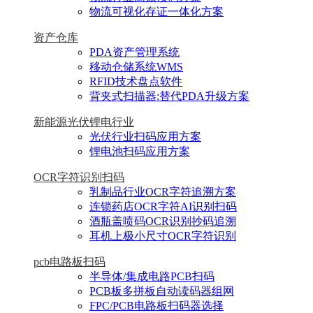
物流可视化存证一体化方案
资产仓库
PDA资产管理系统
移动仓储系统WMS
RFID技术盘点软件
背夹式扫描器:替代PDA升级方案
新能源光伏锂电行业
光伏行业扫码应用方案
锂电池扫码应用方案
OCR字符识别扫码
乳制品行业OCR字符追溯方案
连锁药店OCR字符AI识别扫码
酒瓶盖喷码OCR识别抄码追溯
耳机上极小尺寸OCR字符识别
pcb电路板扫码
半导体/集成电路PCB扫码
PCB板多拼板自动读码器组网
FPC/PCB电路板扫码器选择