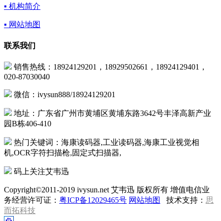
▪ 机构简介
▪ 网站地图
联系我们
销售热线：18924129201，18929502661，18924129401，
020-87030040
微信：ivysun888/18924129201
地址：广东省广州市黄埔区黄埔东路3642号丰泽高新产业
园B栋406-410
热门关键词：海康读码器,工业读码器,海康工业视觉相
机,OCR字符扫描枪,固定式扫描器,
码上关注艾韦迅
Copyright©2011-2019 ivysun.net 艾韦迅 版权所有 增值电信业
务经营许可证：
粤ICP备12029465号
网站地图
技术支持：
思
而拓科技