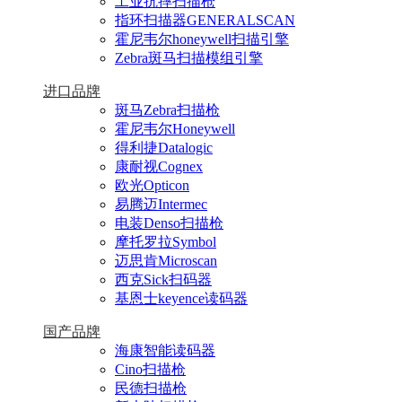
工业抗摔扫描枪
指环扫描器GENERALSCAN
霍尼韦尔honeywell扫描引擎
Zebra斑马扫描模组引擎
进口品牌
斑马Zebra扫描枪
霍尼韦尔Honeywell
得利捷Datalogic
康耐视Cognex
欧光Opticon
易腾迈Intermec
电装Denso扫描枪
摩托罗拉Symbol
迈思肯Microscan
西克Sick扫码器
基恩士keyence读码器
国产品牌
海康智能读码器
Cino扫描枪
民德扫描枪