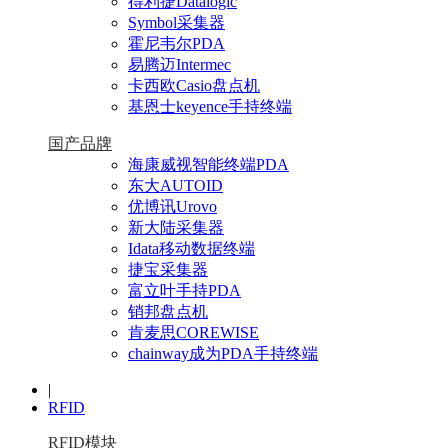
得利捷Datalogic
Symbol采集器
霍尼韦尔PDA
易腾迈Intermec
卡西欧Casio盘点机
基恩士keyence手持终端
国产品牌
海康威视智能终端PDA
东大AUTOID
优博讯Urovo
新大陆采集器
Idata移动数据终端
捷宝采集器
富立叶手持PDA
销邦盘点机
肯麦思COREWISE
chainway成为PDA手持终端
|
RFID
RFID模块