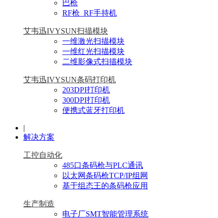
巴枪
RF枪_RF手持机
艾韦迅IVYSUN扫描模块
一维激光扫描模块
一维红光扫描模块
二维影像式扫描模块
艾韦迅IVYSUN条码打印机
203DPI打印机
300DPI打印机
便携式蓝牙打印机
|
解决方案
工控自动化
485口条码枪与PLC通讯
以太网条码枪TCP/IP组网
基于组态王的条码枪应用
生产制造
电子厂SMT智能管理系统