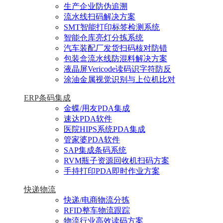
生产企业防伪追溯
流水线扫码解决方案
SMT智能打印标签检测系统
智能仓库亮灯分拣系统
汽车装配厂发货扫码核对防错
包装盒流水线防混料解决方案
液晶屏Vericode读码识字符防反
涂油金属视觉识别与上位机比对
ERP条码集成
金蝶/用友PDA集成
速达PDA软件
医院HIPS系统PDA集成
管家婆PDA软件
SAP集成条码系统
RVM瓶子资源回收机扫码方案
手持打印PDA即时作业方案
快递物流
快递/电商物流分拣
RFID整车物流跟踪
物流行业高效读码方案