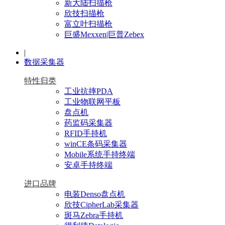
新大陆扫描枪
欣技扫描枪
富立叶扫描枪
巨盛Mexxen|巨普Zebex
|
数据采集器
特性归类
工业抗摔PDA
工业物联网平板
盘点机
药监码采集器
RFID手持机
winCE条码采集器
Mobile系统手持终端
安卓手持终端
进口品牌
电装Denso盘点机
欣技CipherLab采集器
斑马Zebra手持机