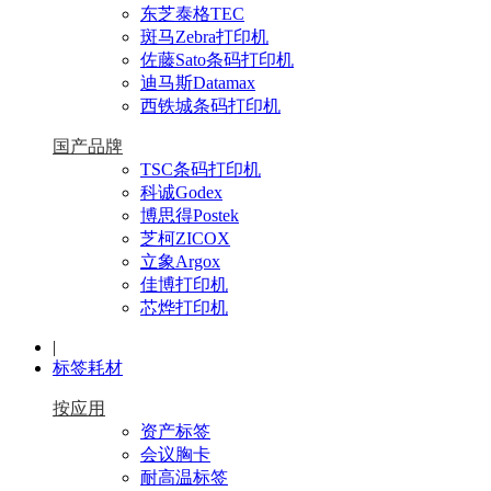
东芝泰格TEC
斑马Zebra打印机
佐藤Sato条码打印机
迪马斯Datamax
西铁城条码打印机
国产品牌
TSC条码打印机
科诚Godex
博思得Postek
芝柯ZICOX
立象Argox
佳博打印机
芯烨打印机
|
标签耗材
按应用
资产标签
会议胸卡
耐高温标签