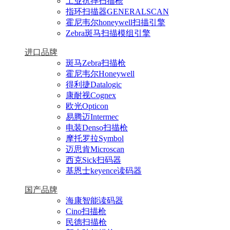
工业抗摔扫描枪
指环扫描器GENERALSCAN
霍尼韦尔honeywell扫描引擎
Zebra斑马扫描模组引擎
进口品牌
斑马Zebra扫描枪
霍尼韦尔Honeywell
得利捷Datalogic
康耐视Cognex
欧光Opticon
易腾迈Intermec
电装Denso扫描枪
摩托罗拉Symbol
迈思肯Microscan
西克Sick扫码器
基恩士keyence读码器
国产品牌
海康智能读码器
Cino扫描枪
民德扫描枪