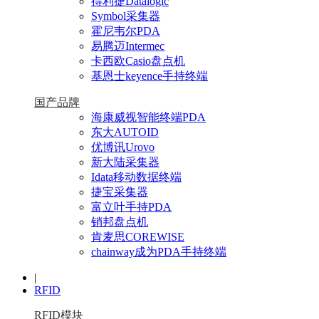
得利捷Datalogic
Symbol采集器
霍尼韦尔PDA
易腾迈Intermec
卡西欧Casio盘点机
基恩士keyence手持终端
国产品牌
海康威视智能终端PDA
东大AUTOID
优博讯Urovo
新大陆采集器
Idata移动数据终端
捷宝采集器
富立叶手持PDA
销邦盘点机
肯麦思COREWISE
chainway成为PDA手持终端
|
RFID
RFID模块