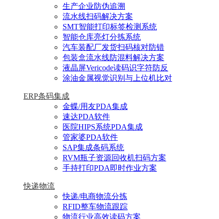
生产企业防伪追溯
流水线扫码解决方案
SMT智能打印标签检测系统
智能仓库亮灯分拣系统
汽车装配厂发货扫码核对防错
包装盒流水线防混料解决方案
液晶屏Vericode读码识字符防反
涂油金属视觉识别与上位机比对
ERP条码集成
金蝶/用友PDA集成
速达PDA软件
医院HIPS系统PDA集成
管家婆PDA软件
SAP集成条码系统
RVM瓶子资源回收机扫码方案
手持打印PDA即时作业方案
快递物流
快递/电商物流分拣
RFID整车物流跟踪
物流行业高效读码方案