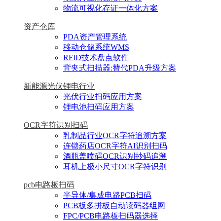
物流可视化存证一体化方案
资产仓库
PDA资产管理系统
移动仓储系统WMS
RFID技术盘点软件
背夹式扫描器:替代PDA升级方案
新能源光伏锂电行业
光伏行业扫码应用方案
锂电池扫码应用方案
OCR字符识别扫码
乳制品行业OCR字符追溯方案
连锁药店OCR字符AI识别扫码
酒瓶盖喷码OCR识别抄码追溯
耳机上极小尺寸OCR字符识别
pcb电路板扫码
半导体/集成电路PCB扫码
PCB板多拼板自动读码器组网
FPC/PCB电路板扫码器选择