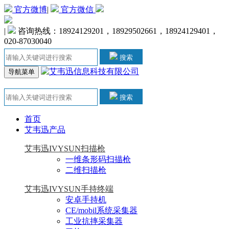
官方微博
|
官方微信
|
咨询热线：18924129201，18929502661，18924129401，
020-87030040
搜索
导航菜单
搜索
首页
艾韦迅产品
艾韦迅IVYSUN扫描枪
一维条形码扫描枪
二维扫描枪
艾韦迅IVYSUN手持终端
安卓手持机
CE/mobil系统采集器
工业抗摔采集器