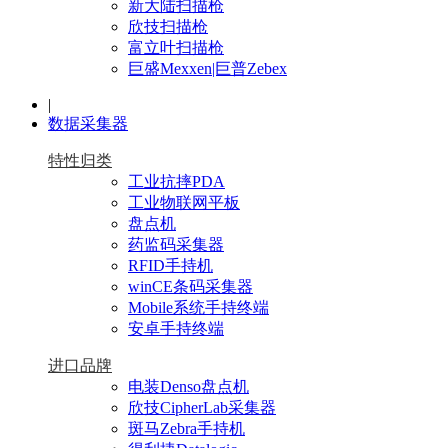
新大陆扫描枪
欣技扫描枪
富立叶扫描枪
巨盛Mexxen|巨普Zebex
|
数据采集器
特性归类
工业抗摔PDA
工业物联网平板
盘点机
药监码采集器
RFID手持机
winCE条码采集器
Mobile系统手持终端
安卓手持终端
进口品牌
电装Denso盘点机
欣技CipherLab采集器
斑马Zebra手持机