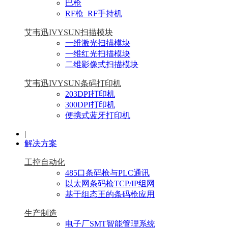
巴枪
RF枪_RF手持机
艾韦迅IVYSUN扫描模块
一维激光扫描模块
一维红光扫描模块
二维影像式扫描模块
艾韦迅IVYSUN条码打印机
203DPI打印机
300DPI打印机
便携式蓝牙打印机
|
解决方案
工控自动化
485口条码枪与PLC通讯
以太网条码枪TCP/IP组网
基于组态王的条码枪应用
生产制造
电子厂SMT智能管理系统