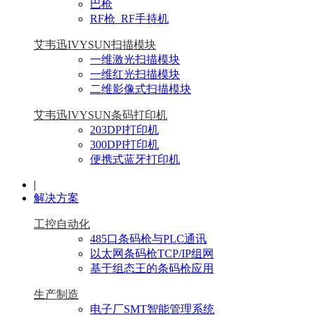
巴枪
RF枪_RF手持机
艾韦迅IVYSUN扫描模块
一维激光扫描模块
一维红光扫描模块
二维影像式扫描模块
艾韦迅IVYSUN条码打印机
203DPI打印机
300DPI打印机
便携式蓝牙打印机
|
解决方案
工控自动化
485口条码枪与PLC通讯
以太网条码枪TCP/IP组网
基于组态王的条码枪应用
生产制造
电子厂SMT智能管理系统