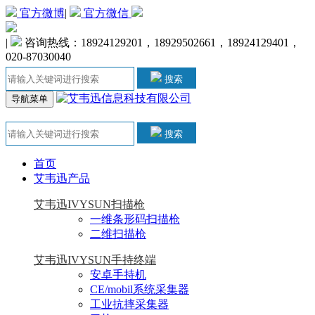
官方微博
|
官方微信
|
咨询热线：18924129201，18929502661，18924129401，
020-87030040
搜索
导航菜单
搜索
首页
艾韦迅产品
艾韦迅IVYSUN扫描枪
一维条形码扫描枪
二维扫描枪
艾韦迅IVYSUN手持终端
安卓手持机
CE/mobil系统采集器
工业抗摔采集器