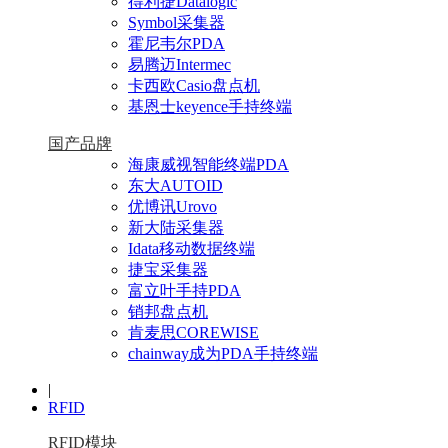
得利捷Datalogic
Symbol采集器
霍尼韦尔PDA
易腾迈Intermec
卡西欧Casio盘点机
基恩士keyence手持终端
国产品牌
海康威视智能终端PDA
东大AUTOID
优博讯Urovo
新大陆采集器
Idata移动数据终端
捷宝采集器
富立叶手持PDA
销邦盘点机
肯麦思COREWISE
chainway成为PDA手持终端
|
RFID
RFID模块