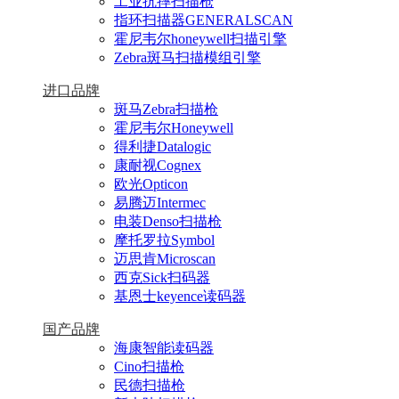
工业抗摔扫描枪
指环扫描器GENERALSCAN
霍尼韦尔honeywell扫描引擎
Zebra斑马扫描模组引擎
进口品牌
斑马Zebra扫描枪
霍尼韦尔Honeywell
得利捷Datalogic
康耐视Cognex
欧光Opticon
易腾迈Intermec
电装Denso扫描枪
摩托罗拉Symbol
迈思肯Microscan
西克Sick扫码器
基恩士keyence读码器
国产品牌
海康智能读码器
Cino扫描枪
民德扫描枪