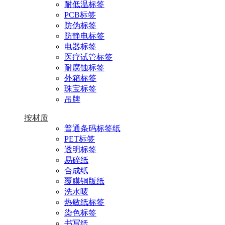
耐低温标签
PCB标签
防伪标签
防静电标签
电器标签
医疗试管标签
耐腐蚀标签
外箱标签
珠宝标签
吊牌
按材质
普通条码标签纸
PET标签
透明标签
易碎纸
合成纸
覆膜铜版纸
洗水唛
热敏纸标签
染色标签
书写纸