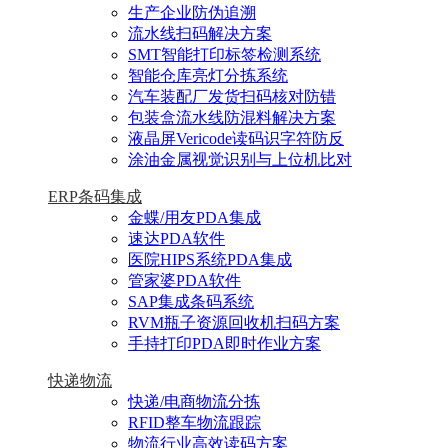
生产企业防伪追溯
流水线扫码解决方案
SMT智能打印标签检测系统
智能仓库亮灯分拣系统
汽车装配厂发货扫码核对防错
包装盒流水线防混料解决方案
液晶屏Vericode读码识字符防反
涂油金属视觉识别与上位机比对
ERP条码集成
金蝶/用友PDA集成
速达PDA软件
医院HIPS系统PDA集成
管家婆PDA软件
SAP集成条码系统
RVM瓶子资源回收机扫码方案
手持打印PDA即时作业方案
快递物流
快递/电商物流分拣
RFID整车物流跟踪
物流行业高效读码方案