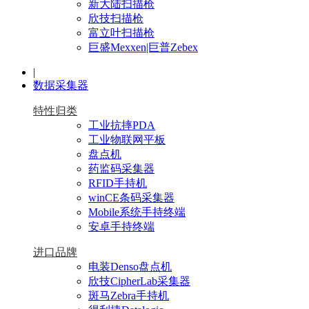
新大陆扫描枪
欣技扫描枪
富立叶扫描枪
巨盛Mexxen|巨普Zebex
|
数据采集器
特性归类
工业抗摔PDA
工业物联网平板
盘点机
药监码采集器
RFID手持机
winCE条码采集器
Mobile系统手持终端
安卓手持终端
进口品牌
电装Denso盘点机
欣技CipherLab采集器
斑马Zebra手持机