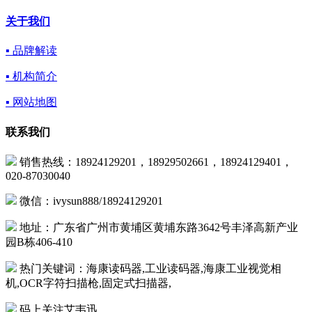
关于我们
▪ 品牌解读
▪ 机构简介
▪ 网站地图
联系我们
销售热线：18924129201，18929502661，18924129401，
020-87030040
微信：ivysun888/18924129201
地址：广东省广州市黄埔区黄埔东路3642号丰泽高新产业
园B栋406-410
热门关键词：海康读码器,工业读码器,海康工业视觉相
机,OCR字符扫描枪,固定式扫描器,
码上关注艾韦迅