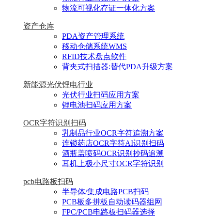
物流可视化存证一体化方案
资产仓库
PDA资产管理系统
移动仓储系统WMS
RFID技术盘点软件
背夹式扫描器:替代PDA升级方案
新能源光伏锂电行业
光伏行业扫码应用方案
锂电池扫码应用方案
OCR字符识别扫码
乳制品行业OCR字符追溯方案
连锁药店OCR字符AI识别扫码
酒瓶盖喷码OCR识别抄码追溯
耳机上极小尺寸OCR字符识别
pcb电路板扫码
半导体/集成电路PCB扫码
PCB板多拼板自动读码器组网
FPC/PCB电路板扫码器选择