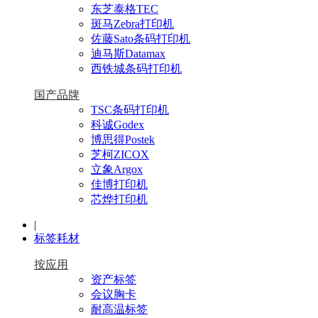
东芝泰格TEC
斑马Zebra打印机
佐藤Sato条码打印机
迪马斯Datamax
西铁城条码打印机
国产品牌
TSC条码打印机
科诚Godex
博思得Postek
芝柯ZICOX
立象Argox
佳博打印机
芯烨打印机
|
标签耗材
按应用
资产标签
会议胸卡
耐高温标签