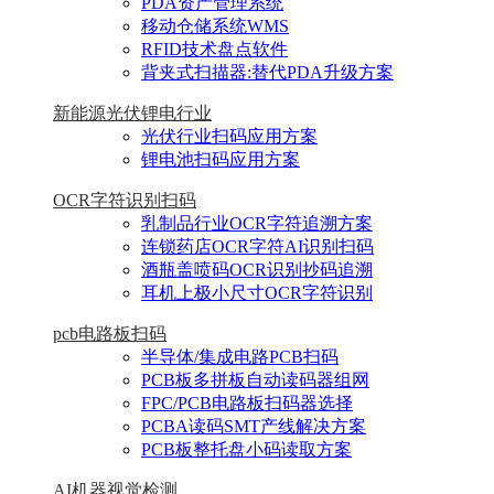
PDA资产管理系统
移动仓储系统WMS
RFID技术盘点软件
背夹式扫描器:替代PDA升级方案
新能源光伏锂电行业
光伏行业扫码应用方案
锂电池扫码应用方案
OCR字符识别扫码
乳制品行业OCR字符追溯方案
连锁药店OCR字符AI识别扫码
酒瓶盖喷码OCR识别抄码追溯
耳机上极小尺寸OCR字符识别
pcb电路板扫码
半导体/集成电路PCB扫码
PCB板多拼板自动读码器组网
FPC/PCB电路板扫码器选择
PCBA读码SMT产线解决方案
PCB板整托盘小码读取方案
AI机器视觉检测