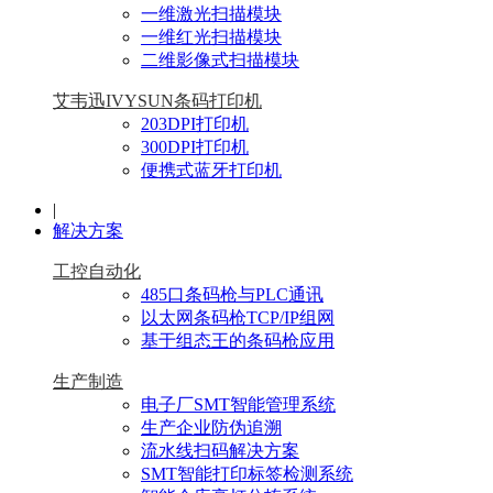
一维激光扫描模块
一维红光扫描模块
二维影像式扫描模块
艾韦迅IVYSUN条码打印机
203DPI打印机
300DPI打印机
便携式蓝牙打印机
|
解决方案
工控自动化
485口条码枪与PLC通讯
以太网条码枪TCP/IP组网
基于组态王的条码枪应用
生产制造
电子厂SMT智能管理系统
生产企业防伪追溯
流水线扫码解决方案
SMT智能打印标签检测系统