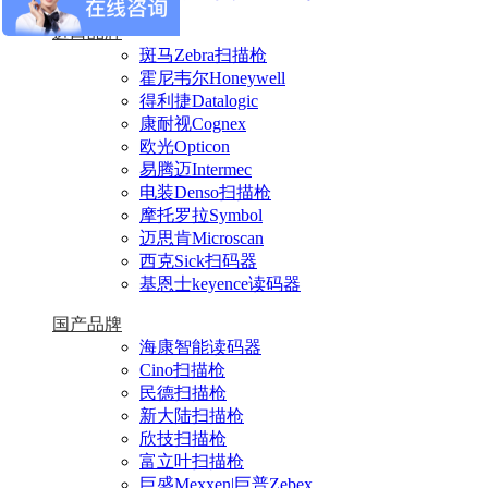
进口品牌
斑马Zebra扫描枪
霍尼韦尔Honeywell
得利捷Datalogic
康耐视Cognex
欧光Opticon
易腾迈Intermec
电装Denso扫描枪
摩托罗拉Symbol
迈思肯Microscan
西克Sick扫码器
基恩士keyence读码器
国产品牌
海康智能读码器
Cino扫描枪
民德扫描枪
新大陆扫描枪
欣技扫描枪
富立叶扫描枪
巨盛Mexxen|巨普Zebex