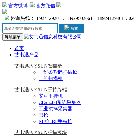
官方微博
|
官方微信
|
咨询热线：18924129201，18929502661，18924129401，020-
搜索
导航菜单
首页
艾韦迅产品
艾韦迅IVYSUN扫描枪
一维条形码扫描枪
二维扫描枪
艾韦迅IVYSUN手持终端
安卓手持机
CE/mobil系统采集器
工业抗摔采集器
巴枪
RF枪_RF手持机
艾韦迅IVYSUN扫描模块