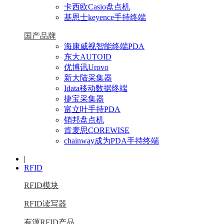
卡西欧Casio盘点机
基恩士keyence手持终端
国产品牌
海康威视智能终端PDA
东大AUTOID
优博讯Urovo
新大陆采集器
Idata移动数据终端
捷宝采集器
富立叶手持PDA
销邦盘点机
肯麦思COREWISE
chainway成为PDA手持终端
|
RFID
RFID模块
RFID读写器
有源RFID产品