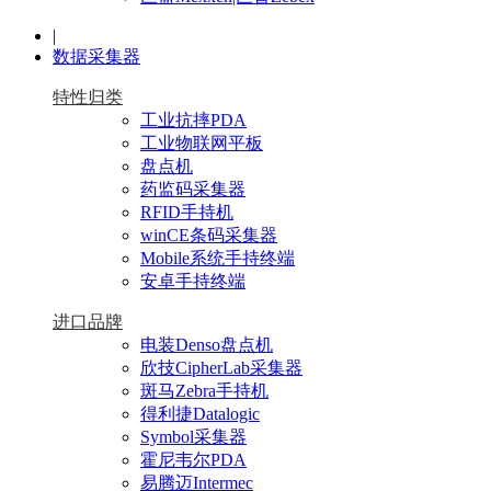
|
数据采集器
特性归类
工业抗摔PDA
工业物联网平板
盘点机
药监码采集器
RFID手持机
winCE条码采集器
Mobile系统手持终端
安卓手持终端
进口品牌
电装Denso盘点机
欣技CipherLab采集器
斑马Zebra手持机
得利捷Datalogic
Symbol采集器
霍尼韦尔PDA
易腾迈Intermec