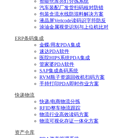
智能仓库亮灯分拣系统
汽车装配厂发货扫码核对防错
包装盒流水线防混料解决方案
液晶屏Vericode读码识字符防反
涂油金属视觉识别与上位机比对
ERP条码集成
金蝶/用友PDA集成
速达PDA软件
医院HIPS系统PDA集成
管家婆PDA软件
SAP集成条码系统
RVM瓶子资源回收机扫码方案
手持打印PDA即时作业方案
快递物流
快递/电商物流分拣
RFID整车物流跟踪
物流行业高效读码方案
物流可视化存证一体化方案
资产仓库