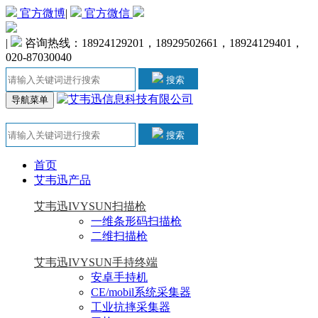
官方微博
|
官方微信
|
咨询热线：18924129201，18929502661，18924129401，
020-87030040
搜索
导航菜单
搜索
首页
艾韦迅产品
艾韦迅IVYSUN扫描枪
一维条形码扫描枪
二维扫描枪
艾韦迅IVYSUN手持终端
安卓手持机
CE/mobil系统采集器
工业抗摔采集器