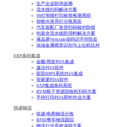
生产企业防伪追溯
流水线扫码解决方案
SMT智能打印标签检测系统
智能仓库亮灯分拣系统
汽车装配厂发货扫码核对防错
包装盒流水线防混料解决方案
液晶屏Vericode读码识字符防反
涂油金属视觉识别与上位机比对
ERP条码集成
金蝶/用友PDA集成
速达PDA软件
医院HIPS系统PDA集成
管家婆PDA软件
SAP集成条码系统
RVM瓶子资源回收机扫码方案
手持打印PDA即时作业方案
快递物流
快递/电商物流分拣
RFID整车物流跟踪
物流行业高效读码方案