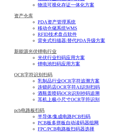
物流可视化存证一体化方案
资产仓库
PDA资产管理系统
移动仓储系统WMS
RFID技术盘点软件
背夹式扫描器:替代PDA升级方案
新能源光伏锂电行业
光伏行业扫码应用方案
锂电池扫码应用方案
OCR字符识别扫码
乳制品行业OCR字符追溯方案
连锁药店OCR字符AI识别扫码
酒瓶盖喷码OCR识别抄码追溯
耳机上极小尺寸OCR字符识别
pcb电路板扫码
半导体/集成电路PCB扫码
PCB板多拼板自动读码器组网
FPC/PCB电路板扫码器选择