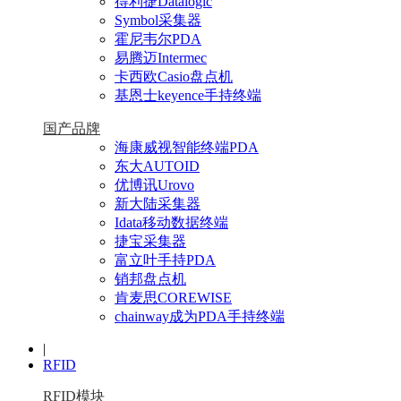
得利捷Datalogic
Symbol采集器
霍尼韦尔PDA
易腾迈Intermec
卡西欧Casio盘点机
基恩士keyence手持终端
国产品牌
海康威视智能终端PDA
东大AUTOID
优博讯Urovo
新大陆采集器
Idata移动数据终端
捷宝采集器
富立叶手持PDA
销邦盘点机
肯麦思COREWISE
chainway成为PDA手持终端
|
RFID
RFID模块