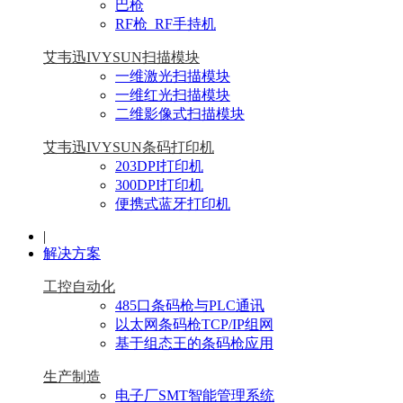
巴枪
RF枪_RF手持机
艾韦迅IVYSUN扫描模块
一维激光扫描模块
一维红光扫描模块
二维影像式扫描模块
艾韦迅IVYSUN条码打印机
203DPI打印机
300DPI打印机
便携式蓝牙打印机
|
解决方案
工控自动化
485口条码枪与PLC通讯
以太网条码枪TCP/IP组网
基于组态王的条码枪应用
生产制造
电子厂SMT智能管理系统