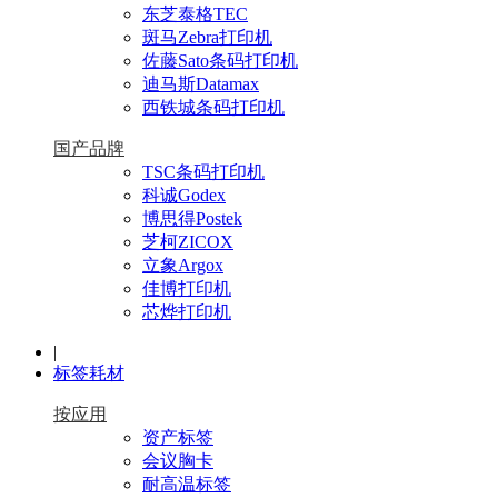
东芝泰格TEC
斑马Zebra打印机
佐藤Sato条码打印机
迪马斯Datamax
西铁城条码打印机
国产品牌
TSC条码打印机
科诚Godex
博思得Postek
芝柯ZICOX
立象Argox
佳博打印机
芯烨打印机
|
标签耗材
按应用
资产标签
会议胸卡
耐高温标签