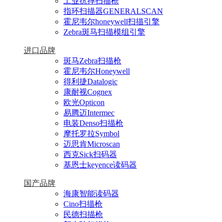
工业抗摔扫描枪
指环扫描器GENERALSCAN
霍尼韦尔honeywell扫描引擎
Zebra斑马扫描模组引擎
进口品牌
斑马Zebra扫描枪
霍尼韦尔Honeywell
得利捷Datalogic
康耐视Cognex
欧光Opticon
易腾迈Intermec
电装Denso扫描枪
摩托罗拉Symbol
迈思肯Microscan
西克Sick扫码器
基恩士keyence读码器
国产品牌
海康智能读码器
Cino扫描枪
民德扫描枪