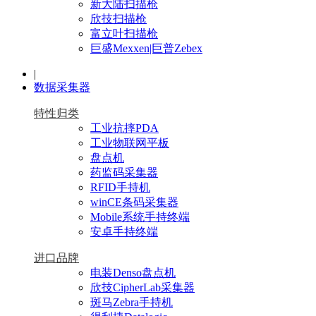
新大陆扫描枪
欣技扫描枪
富立叶扫描枪
巨盛Mexxen|巨普Zebex
|
数据采集器
特性归类
工业抗摔PDA
工业物联网平板
盘点机
药监码采集器
RFID手持机
winCE条码采集器
Mobile系统手持终端
安卓手持终端
进口品牌
电装Denso盘点机
欣技CipherLab采集器
斑马Zebra手持机