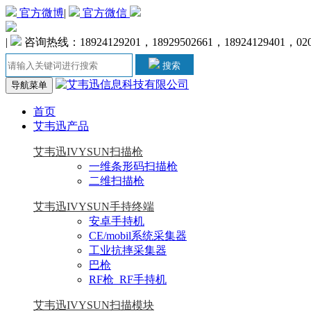
官方微博
|
官方微信
|
咨询热线：18924129201，18929502661，18924129401，020-
搜索
导航菜单
首页
艾韦迅产品
艾韦迅IVYSUN扫描枪
一维条形码扫描枪
二维扫描枪
艾韦迅IVYSUN手持终端
安卓手持机
CE/mobil系统采集器
工业抗摔采集器
巴枪
RF枪_RF手持机
艾韦迅IVYSUN扫描模块