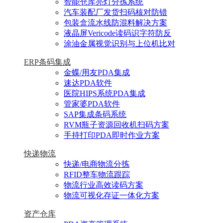
智能仓库亮灯分拣系统
汽车装配厂发货扫码核对防错
包装盒流水线防混料解决方案
液晶屏Vericode读码识字符防反
涂油金属视觉识别与上位机比对
ERP条码集成
金蝶/用友PDA集成
速达PDA软件
医院HIPS系统PDA集成
管家婆PDA软件
SAP集成条码系统
RVM瓶子资源回收机扫码方案
手持打印PDA即时作业方案
快递物流
快递/电商物流分拣
RFID整车物流跟踪
物流行业高效读码方案
物流可视化存证一体化方案
资产仓库