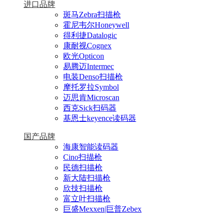
进口品牌
斑马Zebra扫描枪
霍尼韦尔Honeywell
得利捷Datalogic
康耐视Cognex
欧光Opticon
易腾迈Intermec
电装Denso扫描枪
摩托罗拉Symbol
迈思肯Microscan
西克Sick扫码器
基恩士keyence读码器
国产品牌
海康智能读码器
Cino扫描枪
民德扫描枪
新大陆扫描枪
欣技扫描枪
富立叶扫描枪
巨盛Mexxen|巨普Zebex