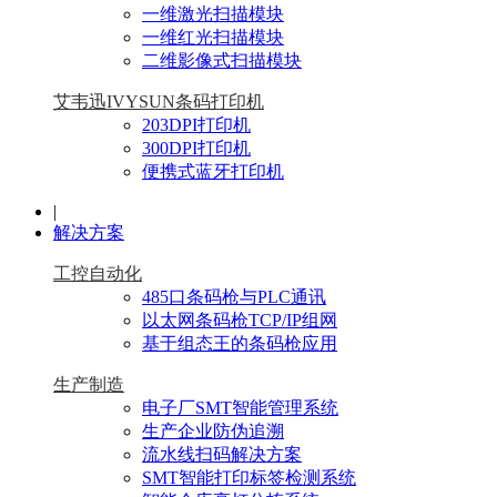
一维激光扫描模块
一维红光扫描模块
二维影像式扫描模块
艾韦迅IVYSUN条码打印机
203DPI打印机
300DPI打印机
便携式蓝牙打印机
|
解决方案
工控自动化
485口条码枪与PLC通讯
以太网条码枪TCP/IP组网
基于组态王的条码枪应用
生产制造
电子厂SMT智能管理系统
生产企业防伪追溯
流水线扫码解决方案
SMT智能打印标签检测系统