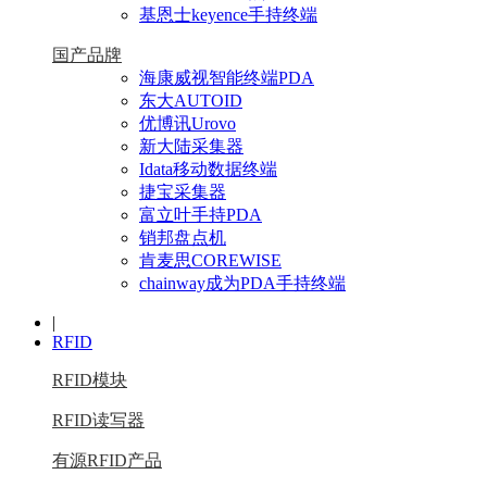
基恩士keyence手持终端
国产品牌
海康威视智能终端PDA
东大AUTOID
优博讯Urovo
新大陆采集器
Idata移动数据终端
捷宝采集器
富立叶手持PDA
销邦盘点机
肯麦思COREWISE
chainway成为PDA手持终端
|
RFID
RFID模块
RFID读写器
有源RFID产品