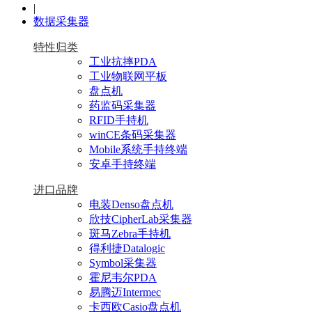
|
数据采集器
特性归类
工业抗摔PDA
工业物联网平板
盘点机
药监码采集器
RFID手持机
winCE条码采集器
Mobile系统手持终端
安卓手持终端
进口品牌
电装Denso盘点机
欣技CipherLab采集器
斑马Zebra手持机
得利捷Datalogic
Symbol采集器
霍尼韦尔PDA
易腾迈Intermec
卡西欧Casio盘点机