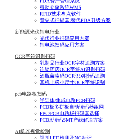
PDA资产管理系统
移动仓储系统WMS
RFID技术盘点软件
背夹式扫描器:替代PDA升级方案
新能源光伏锂电行业
光伏行业扫码应用方案
锂电池扫码应用方案
OCR字符识别扫码
乳制品行业OCR字符追溯方案
连锁药店OCR字符AI识别扫码
酒瓶盖喷码OCR识别抄码追溯
耳机上极小尺寸OCR字符识别
pcb电路板扫码
半导体/集成电路PCB扫码
PCB板多拼板自动读码器组网
FPC/PCB电路板扫码器选择
PCBA读码SMT产线解决方案
AI机器视觉检测
视觉LED检测及NG标记