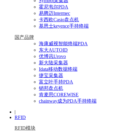
Symbol采集器
霍尼韦尔PDA
易腾迈Intermec
卡西欧Casio盘点机
基恩士keyence手持终端
国产品牌
海康威视智能终端PDA
东大AUTOID
优博讯Urovo
新大陆采集器
Idata移动数据终端
捷宝采集器
富立叶手持PDA
销邦盘点机
肯麦思COREWISE
chainway成为PDA手持终端
|
RFID
RFID模块