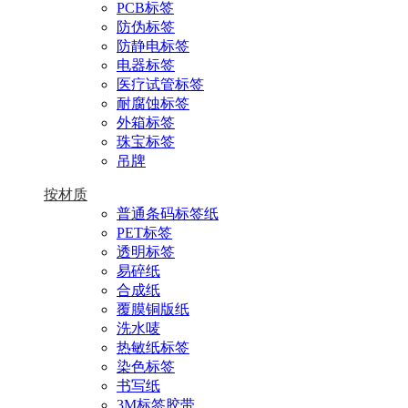
PCB标签
防伪标签
防静电标签
电器标签
医疗试管标签
耐腐蚀标签
外箱标签
珠宝标签
吊牌
按材质
普通条码标签纸
PET标签
透明标签
易碎纸
合成纸
覆膜铜版纸
洗水唛
热敏纸标签
染色标签
书写纸
3M标签胶带