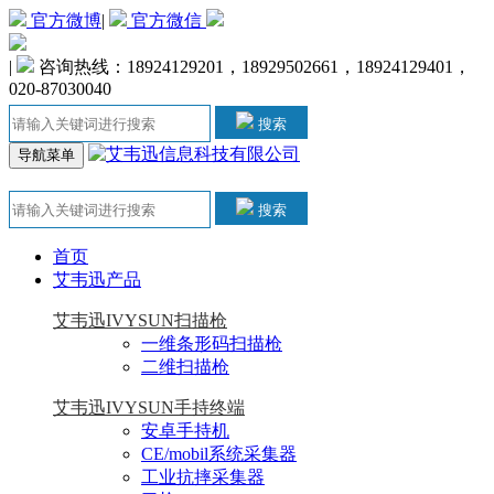
官方微博
|
官方微信
|
咨询热线：18924129201，18929502661，18924129401，
020-87030040
搜索
导航菜单
搜索
首页
艾韦迅产品
艾韦迅IVYSUN扫描枪
一维条形码扫描枪
二维扫描枪
艾韦迅IVYSUN手持终端
安卓手持机
CE/mobil系统采集器
工业抗摔采集器