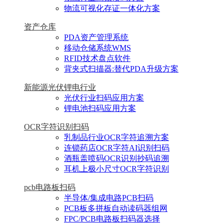
物流可视化存证一体化方案
资产仓库
PDA资产管理系统
移动仓储系统WMS
RFID技术盘点软件
背夹式扫描器:替代PDA升级方案
新能源光伏锂电行业
光伏行业扫码应用方案
锂电池扫码应用方案
OCR字符识别扫码
乳制品行业OCR字符追溯方案
连锁药店OCR字符AI识别扫码
酒瓶盖喷码OCR识别抄码追溯
耳机上极小尺寸OCR字符识别
pcb电路板扫码
半导体/集成电路PCB扫码
PCB板多拼板自动读码器组网
FPC/PCB电路板扫码器选择