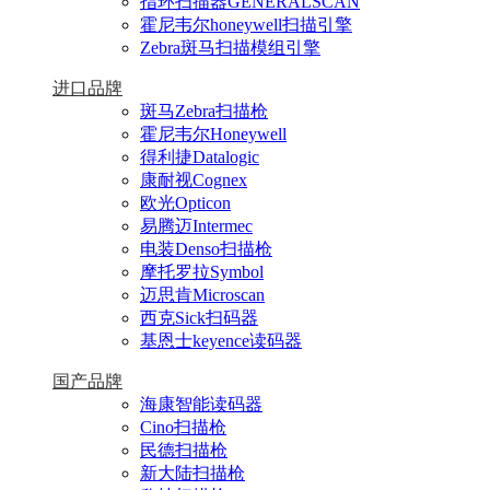
指环扫描器GENERALSCAN
霍尼韦尔honeywell扫描引擎
Zebra斑马扫描模组引擎
进口品牌
斑马Zebra扫描枪
霍尼韦尔Honeywell
得利捷Datalogic
康耐视Cognex
欧光Opticon
易腾迈Intermec
电装Denso扫描枪
摩托罗拉Symbol
迈思肯Microscan
西克Sick扫码器
基恩士keyence读码器
国产品牌
海康智能读码器
Cino扫描枪
民德扫描枪
新大陆扫描枪