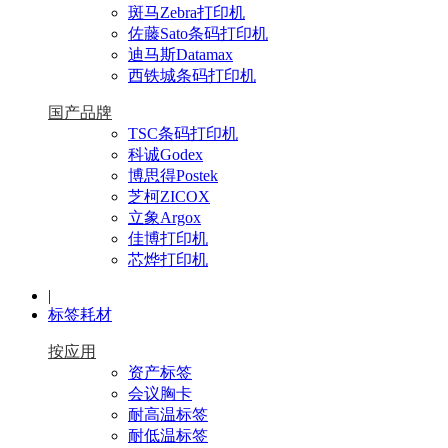
斑马Zebra打印机
佐藤Sato条码打印机
迪马斯Datamax
西铁城条码打印机
国产品牌
TSC条码打印机
科诚Godex
博思得Postek
芝柯ZICOX
立象Argox
佳博打印机
芯烨打印机
|
标签耗材
按应用
资产标签
会议胸卡
耐高温标签
耐低温标签