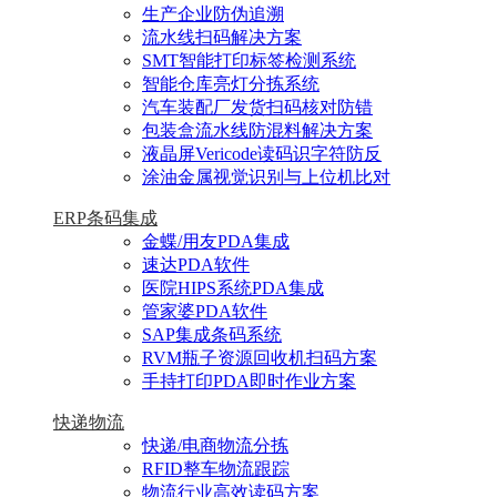
生产企业防伪追溯
流水线扫码解决方案
SMT智能打印标签检测系统
智能仓库亮灯分拣系统
汽车装配厂发货扫码核对防错
包装盒流水线防混料解决方案
液晶屏Vericode读码识字符防反
涂油金属视觉识别与上位机比对
ERP条码集成
金蝶/用友PDA集成
速达PDA软件
医院HIPS系统PDA集成
管家婆PDA软件
SAP集成条码系统
RVM瓶子资源回收机扫码方案
手持打印PDA即时作业方案
快递物流
快递/电商物流分拣
RFID整车物流跟踪
物流行业高效读码方案