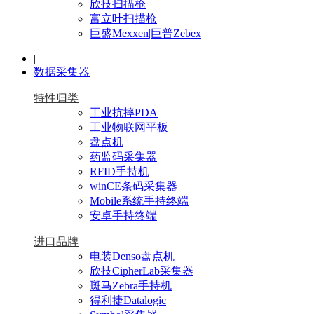
欣技扫描枪
富立叶扫描枪
巨盛Mexxen|巨普Zebex
|
数据采集器
特性归类
工业抗摔PDA
工业物联网平板
盘点机
药监码采集器
RFID手持机
winCE条码采集器
Mobile系统手持终端
安卓手持终端
进口品牌
电装Denso盘点机
欣技CipherLab采集器
斑马Zebra手持机
得利捷Datalogic