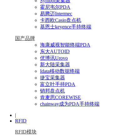
Symbol采集器
霍尼韦尔PDA
易腾迈Intermec
卡西欧Casio盘点机
基恩士keyence手持终端
国产品牌
海康威视智能终端PDA
东大AUTOID
优博讯Urovo
新大陆采集器
Idata移动数据终端
捷宝采集器
富立叶手持PDA
销邦盘点机
肯麦思COREWISE
chainway成为PDA手持终端
|
RFID
RFID模块