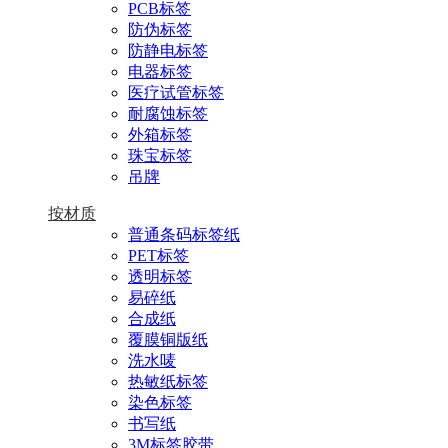
PCB标签
防伪标签
防静电标签
电器标签
医疗试管标签
耐腐蚀标签
外箱标签
珠宝标签
吊牌
按材质
普通条码标签纸
PET标签
透明标签
易碎纸
合成纸
覆膜铜版纸
洗水唛
热敏纸标签
染色标签
书写纸
3M标签胶带