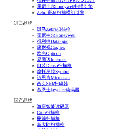
指环扫描器GENERALSCAN
霍尼韦尔honeywell扫描引擎
Zebra斑马扫描模组引擎
进口品牌
斑马Zebra扫描枪
霍尼韦尔Honeywell
得利捷Datalogic
康耐视Cognex
欧光Opticon
易腾迈Intermec
电装Denso扫描枪
摩托罗拉Symbol
迈思肯Microscan
西克Sick扫码器
基恩士keyence读码器
国产品牌
海康智能读码器
Cino扫描枪
民德扫描枪
新大陆扫描枪