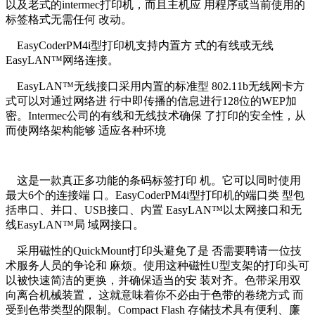
以及老式的intermec打印机，而且主机应 用程序或当前使用的
标签格式无需任何 改动。
EasyCoderPM4i型打印机支持内置方 式的有线或无线
EasyLAN™网络连接。
EasyLAN™无线接口采用内置的标准型 802.11b无线网卡方
式可以对通过网络进 行中即传播的信息进行128位的WEP加
密。Intermec公司的有线和无线技术确保 了打印的安全性，从
而使网络架构能够 适应各种环境
这是一款真正多功能的条码标签打印 机。它可以同时使用
最大6个的连接端 口。EasyCoderPM4i型打印机的端口类 型包
括串口、并口、USB接口、内置 EasyLAN™以太网接口和无
线EasyLAN™局 域网接口。
采用磁性的QuickMount打印头避免了是 否需要聘请一位技
术服务人员的争论和 麻烦。使用这种磁性U型支架的打印头可
以被快速简洁的更换，并确保适当的安 装对齐。色带采用双
向离合机械装置， 这就意味着你不必由于色带的卷绕方式 而
受到色带类型的限制。Compact Flash 存储技术具有便利、廉