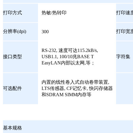
打印方式
热敏/热转印
打印速度(
分辨率(dpi)
打印宽度
300
RS-232, 速度可达115.2kB/s,
接口类型
USB1.1, 100/10兆BASE T
字符集
EasyLAN内部以太网,等；
内置的线性卷入式自动卷带装置,
可选配件
LTS传感器, CF记忆卡, 快闪存储器
和SDRAM SIMM内存等
基本规格