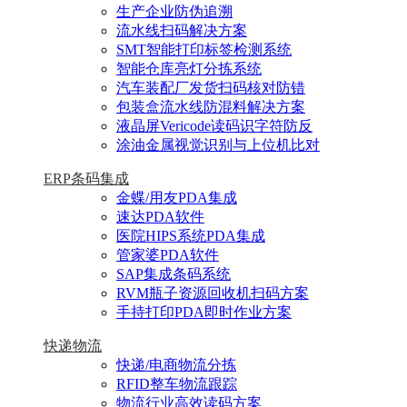
生产企业防伪追溯
流水线扫码解决方案
SMT智能打印标签检测系统
智能仓库亮灯分拣系统
汽车装配厂发货扫码核对防错
包装盒流水线防混料解决方案
液晶屏Vericode读码识字符防反
涂油金属视觉识别与上位机比对
ERP条码集成
金蝶/用友PDA集成
速达PDA软件
医院HIPS系统PDA集成
管家婆PDA软件
SAP集成条码系统
RVM瓶子资源回收机扫码方案
手持打印PDA即时作业方案
快递物流
快递/电商物流分拣
RFID整车物流跟踪
物流行业高效读码方案