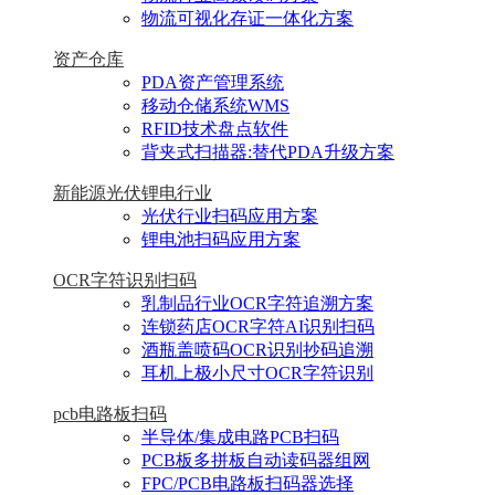
物流可视化存证一体化方案
资产仓库
PDA资产管理系统
移动仓储系统WMS
RFID技术盘点软件
背夹式扫描器:替代PDA升级方案
新能源光伏锂电行业
光伏行业扫码应用方案
锂电池扫码应用方案
OCR字符识别扫码
乳制品行业OCR字符追溯方案
连锁药店OCR字符AI识别扫码
酒瓶盖喷码OCR识别抄码追溯
耳机上极小尺寸OCR字符识别
pcb电路板扫码
半导体/集成电路PCB扫码
PCB板多拼板自动读码器组网
FPC/PCB电路板扫码器选择