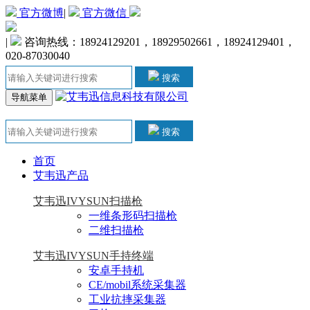
官方微博
|
官方微信
|
咨询热线：18924129201，18929502661，18924129401，
020-87030040
搜索
导航菜单
搜索
首页
艾韦迅产品
艾韦迅IVYSUN扫描枪
一维条形码扫描枪
二维扫描枪
艾韦迅IVYSUN手持终端
安卓手持机
CE/mobil系统采集器
工业抗摔采集器