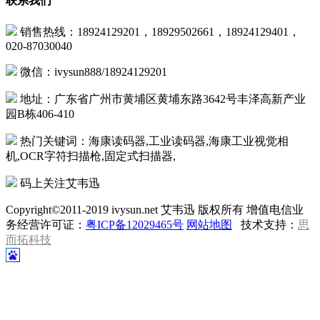
联系我们
销售热线：18924129201，18929502661，18924129401，
020-87030040
微信：ivysun888/18924129201
地址：广东省广州市黄埔区黄埔东路3642号丰泽高新产业
园B栋406-410
热门关键词：海康读码器,工业读码器,海康工业视觉相
机,OCR字符扫描枪,固定式扫描器,
码上关注艾韦迅
Copyright©2011-2019 ivysun.net 艾韦迅 版权所有 增值电信业
务经营许可证：
粤ICP备12029465号
网站地图
技术支持：
思
而拓科技