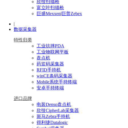
欣技扫描枪
富立叶扫描枪
巨盛Mexxen|巨普Zebex
|
数据采集器
特性归类
工业抗摔PDA
工业物联网平板
盘点机
药监码采集器
RFID手持机
winCE条码采集器
Mobile系统手持终端
安卓手持终端
进口品牌
电装Denso盘点机
欣技CipherLab采集器
斑马Zebra手持机
得利捷Datalogic