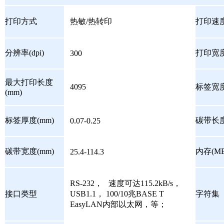
打印方式
热敏/热转印
打印速度(
分辨率(dpi)
打印宽度
300
最大打印长度
4095
标签宽度
(mm)
标签厚度(mm)
碳带长度
0.07-0.25
碳带宽度(mm)
内存(MB
25.4-114.3
RS-232， 速度可达115.2kB/s，
接口类型
USB1.1， 100/10兆BASE T
字符集
EasyLAN内部以太网，等；