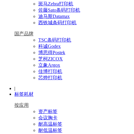
斑马Zebra打印机
佐藤Sato条码打印机
迪马斯Datamax
西铁城条码打印机
国产品牌
TSC条码打印机
科诚Godex
博思得Postek
芝柯ZICOX
立象Argox
佳博打印机
芯烨打印机
|
标签耗材
按应用
资产标签
会议胸卡
耐高温标签
耐低温标签