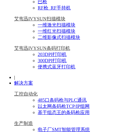
巴枪
RF枪_RF手持机
艾韦迅IVYSUN扫描模块
一维激光扫描模块
一维红光扫描模块
二维影像式扫描模块
艾韦迅IVYSUN条码打印机
203DPI打印机
300DPI打印机
便携式蓝牙打印机
|
解决方案
工控自动化
485口条码枪与PLC通讯
以太网条码枪TCP/IP组网
基于组态王的条码枪应用
生产制造
电子厂SMT智能管理系统