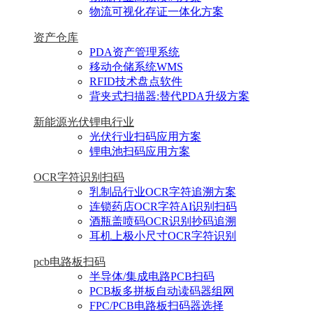
物流可视化存证一体化方案
资产仓库
PDA资产管理系统
移动仓储系统WMS
RFID技术盘点软件
背夹式扫描器:替代PDA升级方案
新能源光伏锂电行业
光伏行业扫码应用方案
锂电池扫码应用方案
OCR字符识别扫码
乳制品行业OCR字符追溯方案
连锁药店OCR字符AI识别扫码
酒瓶盖喷码OCR识别抄码追溯
耳机上极小尺寸OCR字符识别
pcb电路板扫码
半导体/集成电路PCB扫码
PCB板多拼板自动读码器组网
FPC/PCB电路板扫码器选择