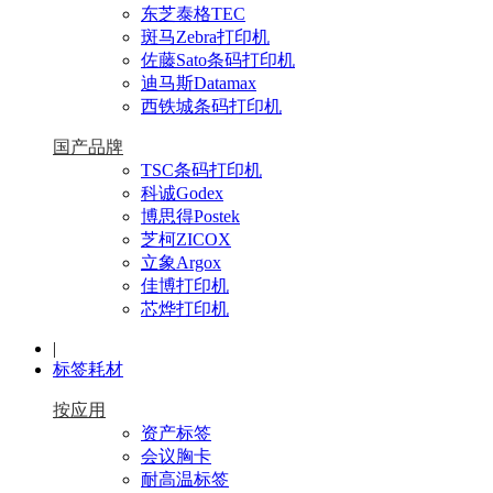
东芝泰格TEC
斑马Zebra打印机
佐藤Sato条码打印机
迪马斯Datamax
西铁城条码打印机
国产品牌
TSC条码打印机
科诚Godex
博思得Postek
芝柯ZICOX
立象Argox
佳博打印机
芯烨打印机
|
标签耗材
按应用
资产标签
会议胸卡
耐高温标签