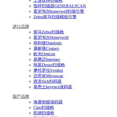
工业抗摔扫描枪
指环扫描器GENERALSCAN
霍尼韦尔honeywell扫描引擎
Zebra斑马扫描模组引擎
进口品牌
斑马Zebra扫描枪
霍尼韦尔Honeywell
得利捷Datalogic
康耐视Cognex
欧光Opticon
易腾迈Intermec
电装Denso扫描枪
摩托罗拉Symbol
迈思肯Microscan
西克Sick扫码器
基恩士keyence读码器
国产品牌
海康智能读码器
Cino扫描枪
民德扫描枪