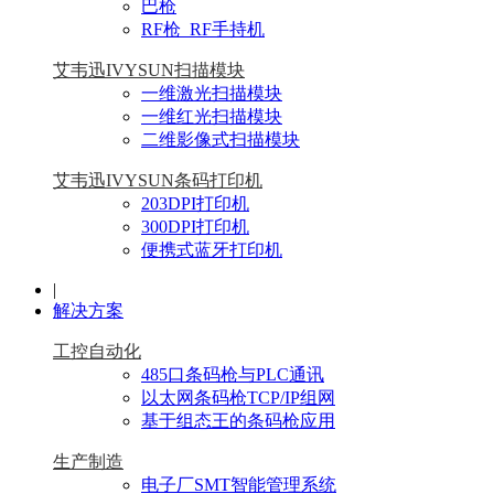
巴枪
RF枪_RF手持机
艾韦迅IVYSUN扫描模块
一维激光扫描模块
一维红光扫描模块
二维影像式扫描模块
艾韦迅IVYSUN条码打印机
203DPI打印机
300DPI打印机
便携式蓝牙打印机
|
解决方案
工控自动化
485口条码枪与PLC通讯
以太网条码枪TCP/IP组网
基于组态王的条码枪应用
生产制造
电子厂SMT智能管理系统