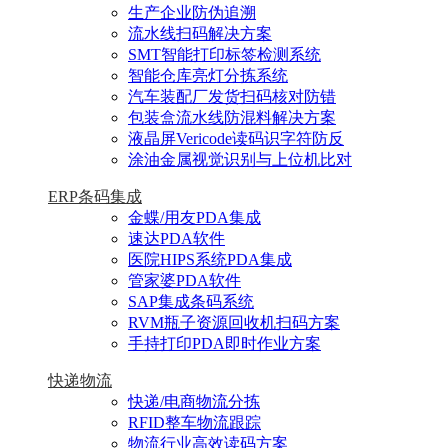
生产企业防伪追溯
流水线扫码解决方案
SMT智能打印标签检测系统
智能仓库亮灯分拣系统
汽车装配厂发货扫码核对防错
包装盒流水线防混料解决方案
液晶屏Vericode读码识字符防反
涂油金属视觉识别与上位机比对
ERP条码集成
金蝶/用友PDA集成
速达PDA软件
医院HIPS系统PDA集成
管家婆PDA软件
SAP集成条码系统
RVM瓶子资源回收机扫码方案
手持打印PDA即时作业方案
快递物流
快递/电商物流分拣
RFID整车物流跟踪
物流行业高效读码方案