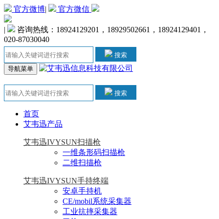
官方微博
|
官方微信
|
咨询热线：18924129201，18929502661，18924129401，
020-87030040
搜索
导航菜单
搜索
首页
艾韦迅产品
艾韦迅IVYSUN扫描枪
一维条形码扫描枪
二维扫描枪
艾韦迅IVYSUN手持终端
安卓手持机
CE/mobil系统采集器
工业抗摔采集器