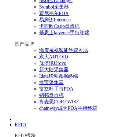
得利捷Datalogic
Symbol采集器
霍尼韦尔PDA
易腾迈Intermec
卡西欧Casio盘点机
基恩士keyence手持终端
国产品牌
海康威视智能终端PDA
东大AUTOID
优博讯Urovo
新大陆采集器
Idata移动数据终端
捷宝采集器
富立叶手持PDA
销邦盘点机
肯麦思COREWISE
chainway成为PDA手持终端
|
RFID
RFID模块